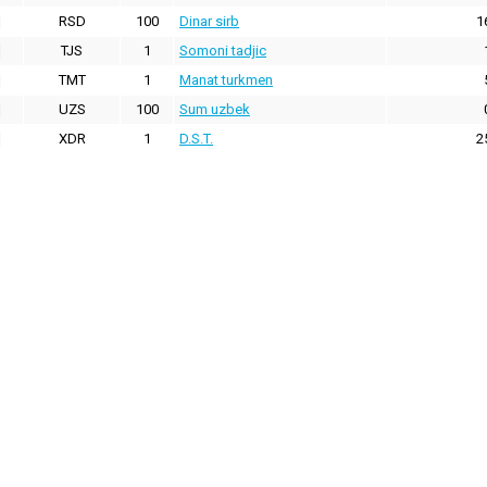
RSD
100
Dinar sirb
1
TJS
1
Somoni tadjic
TMT
1
Manat turkmen
UZS
100
Sum uzbek
XDR
1
D.S.T.
2