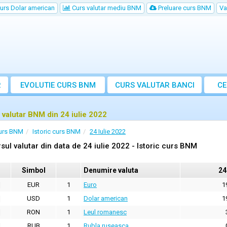
urs Dolar american
Curs valutar mediu BNM
Preluare curs BNM
Va
R
EVOLUTIE CURS BNM
CURS
VALUTAR
BANCI
CE
VA
 valutar BNM din 24 iulie 2022
urs BNM
Istoric curs BNM
24 Iulie 2022
sul valutar din data de 24 iulie 2022 - Istoric curs BNM
Simbol
Denumire valuta
24
EUR
1
Euro
1
USD
1
Dolar american
1
RON
1
Leul romanesc
RUB
1
Rubla ruseasca