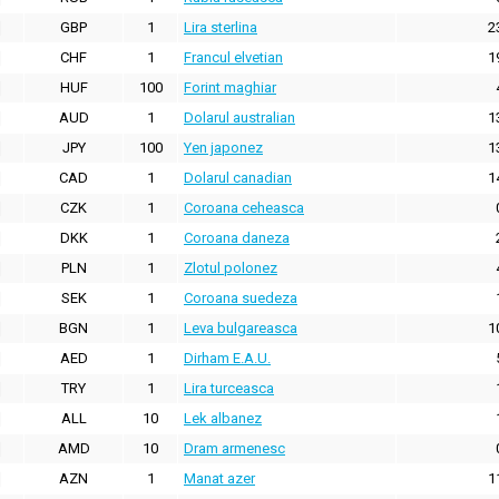
GBP
1
Lira sterlina
2
CHF
1
Francul elvetian
1
HUF
100
Forint maghiar
AUD
1
Dolarul australian
1
JPY
100
Yen japonez
1
CAD
1
Dolarul canadian
1
CZK
1
Coroana ceheasca
DKK
1
Coroana daneza
PLN
1
Zlotul polonez
SEK
1
Coroana suedeza
BGN
1
Leva bulgareasca
1
AED
1
Dirham E.A.U.
TRY
1
Lira turceasca
ALL
10
Lek albanez
AMD
10
Dram armenesc
AZN
1
Manat azer
1