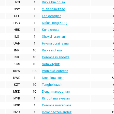
BYN
1
Rubla bielorusa
CNY
1
Yuan chinezesc
GEL
1
Lari georgian
HKD
1
Dolar Hong Kong
HRK
1
Kuna croata
ILS
1
Shekel israelian
UAH
1
Hryvna ucraineana
INR
10
Rupia indiana
ISK
10
Coroana islandeza
KGS
10
Som kirghiz
KRW
100
Won sud-coreean
KWD
1
Dinar kuweitian
6
KZT
10
Tenghe kazah
MKD
10
Denar macedonian
MYR
1
Ringgit malayezian
NOK
1
Coroana norvegiana
NZD
1
Dolar neozeelandez
1