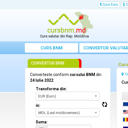
Curs Euro
C
Curs valutar din Rep. Moldova
CURS BNM
CONVERTOR VALUTA
CONVERTOR BNM
Curs
C
Converteste conform
cursului BNM
din
24 Iulie 2022
:
Cur
Transforma din:
EUR (Euro)
in:
MDL (Leul moldovenesc)
Suma: