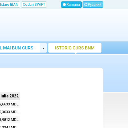
lidare IBAN
Coduri SWIFT
Romana
Русский
Toggle Dropdown
L MAI BUN CURS
ISTORIC CURS BNM
LUTAR MOLDOVA
 iulie 2022
9,6633 MDL
9,3033 MDL
3,9812 MDL
0,3347 MDL