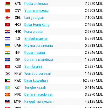
BYN
Rubla bielorusa
7,9720 MDL
CNY
Yuan chinezesc
2,6903 MDL
GEL
Lari georgian
7,1005 MDL
HKD
Dolar Hong Kong
2,4655 MDL
HRK
Kuna croata
2,6372 MDL
ILS
Shekel israelian
5,5769 MDL
UAH
Hryvna ucraineana
0,5218 MDL
INR
Rupia indiana
2,3546 MDL
ISK
Coroana islandeza
1,3559 MDL
KGS
Som kirghiz
2,2927 MDL
KRW
Won sud-coreean
1,4253 MDL
KWD
Dinar kuweitian
62,5727 MDL
KZT
Tenghe kazah
0,4146 MDL
MKD
Denar macedonian
3,2270 MDL
MYR
Ringgit malayezian
4,2125 MDL