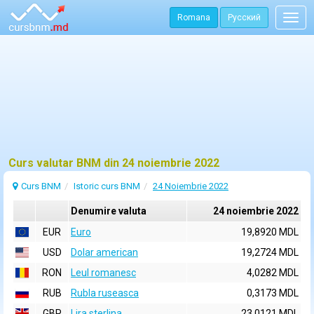
Romana
Русский
Togg
navig
Curs valutar BNM din 24 noiembrie 2022
Curs BNM
Istoric curs BNM
24 Noiembrie 2022
Denumire valuta
24 noiembrie 2022
EUR
Euro
19,8920 MDL
USD
Dolar american
19,2724 MDL
RON
Leul romanesc
4,0282 MDL
RUB
Rubla ruseasca
0,3173 MDL
GBP
Lira sterlina
23,0121 MDL