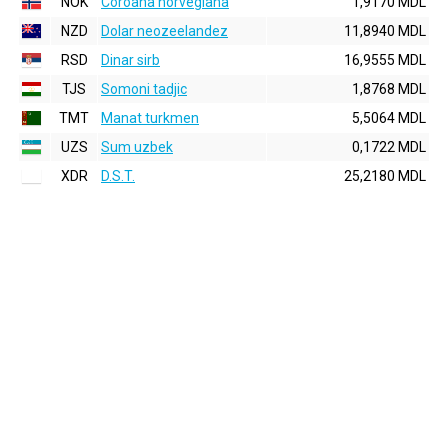
NOK
Coroana norvegiana
1,9170 MDL
NZD
Dolar neozeelandez
11,8940 MDL
RSD
Dinar sirb
16,9555 MDL
TJS
Somoni tadjic
1,8768 MDL
TMT
Manat turkmen
5,5064 MDL
UZS
Sum uzbek
0,1722 MDL
XDR
D.S.T.
25,2180 MDL