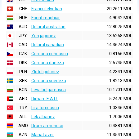
CHF
Francul elvetian
20,2611 MDL
HUF
Forint maghiar
4,9042 MDL
AUD
Dolarul australian
12,8075 MDL
JPY
Yen japonez
13,6268 MDL
CAD
Dolarul canadian
14,3674 MDL
CZK
Coroana ceheasca
0,8166 MDL
DKK
Coroana daneza
2,6745 MDL
PLN
Zlotul polonez
4,2341 MDL
SEK
Coroana suedeza
1,8213 MDL
BGN
Leva bulgareasca
10,1701 MDL
AED
Dirham E.A.U.
5,2470 MDL
TRY
Lira turceasca
1,0346 MDL
ALL
Lek albanez
1,7006 MDL
AMD
Dram armenesc
0,4881 MDL
AZN
Manat azer
11,3541 MDL