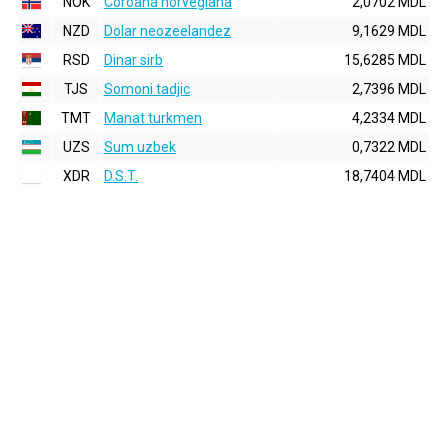
NOK
Coroana norvegiana
2,0702 MDL
NZD
Dolar neozeelandez
9,1629 MDL
RSD
Dinar sirb
15,6285 MDL
TJS
Somoni tadjic
2,7396 MDL
TMT
Manat turkmen
4,2334 MDL
UZS
Sum uzbek
0,7322 MDL
XDR
D.S.T.
18,7404 MDL