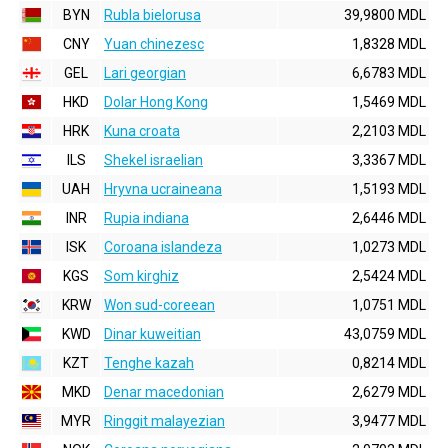
BYN
Rubla bielorusa
39,9800 MDL
CNY
Yuan chinezesc
1,8328 MDL
GEL
Lari georgian
6,6783 MDL
HKD
Dolar Hong Kong
1,5469 MDL
HRK
Kuna croata
2,2103 MDL
ILS
Shekel israelian
3,3367 MDL
UAH
Hryvna ucraineana
1,5193 MDL
INR
Rupia indiana
2,6446 MDL
ISK
Coroana islandeza
1,0273 MDL
KGS
Som kirghiz
2,5424 MDL
KRW
Won sud-coreean
1,0751 MDL
KWD
Dinar kuweitian
43,0759 MDL
KZT
Tenghe kazah
0,8214 MDL
MKD
Denar macedonian
2,6279 MDL
MYR
Ringgit malayezian
3,9477 MDL