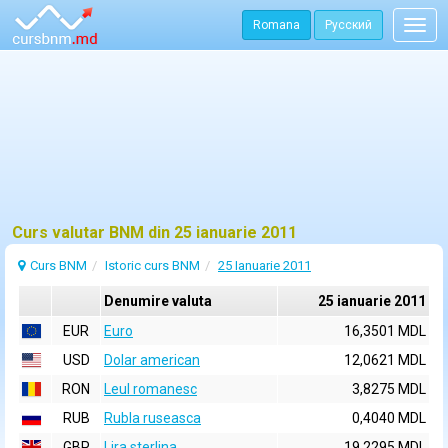
Romana
Русский
Togg
navig
Curs valutar BNM din 25 ianuarie 2011
Curs BNM
Istoric curs BNM
25 Ianuarie 2011
Denumire valuta
25 ianuarie 2011
EUR
Euro
16,3501 MDL
USD
Dolar american
12,0621 MDL
RON
Leul romanesc
3,8275 MDL
RUB
Rubla ruseasca
0,4040 MDL
GBP
Lira sterlina
19,2295 MDL