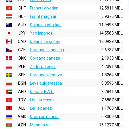
CHF
Francul elvetian
12,5811 MDL
HUF
Forint maghiar
5,9375 MDL
AUD
Dolarul australian
11,9493 MDL
JPY
Yen japonez
14,5563 MDL
CAD
Dolarul canadian
12,0929 MDL
CZK
Coroana ceheasca
0,6732 MDL
DKK
Coroana daneza
2,1938 MDL
PLN
Zlotul polonez
4,2091 MDL
SEK
Coroana suedeza
1,8264 MDL
BGN
Leva bulgareasca
8,3596 MDL
AED
Dirham E.A.U.
3,2841 MDL
TRY
Lira turceasca
7,6887 MDL
ALL
Lek albanez
1,1760 MDL
AMD
Dram armenesc
0,3309 MDL
AZN
Manat azer
15,1277 MDL