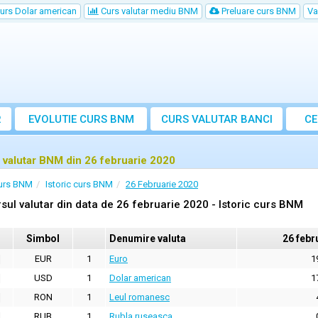
urs Dolar american
Curs valutar mediu BNM
Preluare curs BNM
Va
R
EVOLUTIE CURS BNM
CURS
VALUTAR
BANCI
CE
VA
 valutar BNM din 26 februarie 2020
urs BNM
Istoric curs BNM
26 Februarie 2020
sul valutar din data de 26 februarie 2020 - Istoric curs BNM
Simbol
Denumire valuta
26 febr
EUR
1
Euro
1
USD
1
Dolar american
1
RON
1
Leul romanesc
RUB
1
Rubla ruseasca