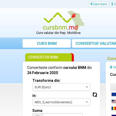
Curs Euro
C
Curs valutar din Rep. Moldova
CURS BNM
CONVERTOR VALUTA
CONVERTOR BNM
Curs
C
Converteste conform
cursului BNM
din
26 Februarie 2020
:
Cur
Transforma din:
EUR (Euro)
in:
MDL (Leul moldovenesc)
Suma: