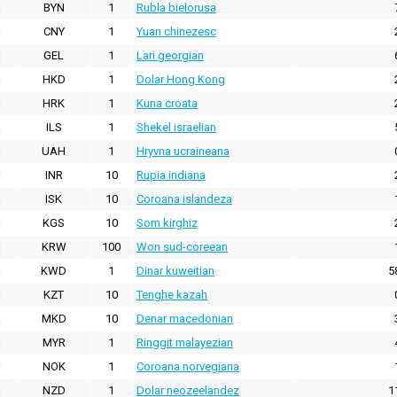
BYN
1
Rubla bielorusa
CNY
1
Yuan chinezesc
GEL
1
Lari georgian
HKD
1
Dolar Hong Kong
HRK
1
Kuna croata
ILS
1
Shekel israelian
UAH
1
Hryvna ucraineana
INR
10
Rupia indiana
ISK
10
Coroana islandeza
KGS
10
Som kirghiz
KRW
100
Won sud-coreean
KWD
1
Dinar kuweitian
5
KZT
10
Tenghe kazah
MKD
10
Denar macedonian
MYR
1
Ringgit malayezian
NOK
1
Coroana norvegiana
NZD
1
Dolar neozeelandez
1