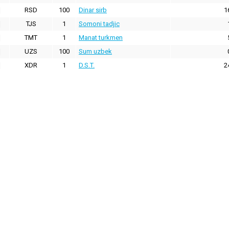
RSD
100
Dinar sirb
1
TJS
1
Somoni tadjic
TMT
1
Manat turkmen
UZS
100
Sum uzbek
XDR
1
D.S.T.
2