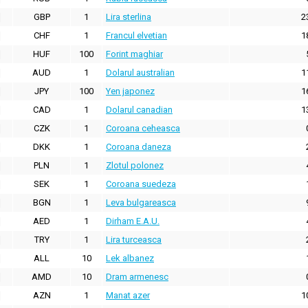
GBP
1
Lira sterlina
2
CHF
1
Francul elvetian
1
HUF
100
Forint maghiar
AUD
1
Dolarul australian
1
JPY
100
Yen japonez
1
CAD
1
Dolarul canadian
1
CZK
1
Coroana ceheasca
DKK
1
Coroana daneza
PLN
1
Zlotul polonez
SEK
1
Coroana suedeza
BGN
1
Leva bulgareasca
AED
1
Dirham E.A.U.
TRY
1
Lira turceasca
ALL
10
Lek albanez
AMD
10
Dram armenesc
AZN
1
Manat azer
1