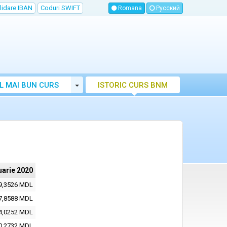
lidare IBAN
Coduri SWIFT
Romana
Русский
Toggle Dropdown
L MAI BUN CURS
ISTORIC CURS BNM
LUTAR MOLDOVA
uarie 2020
9,3526 MDL
7,8588 MDL
4,0252 MDL
0,2732 MDL