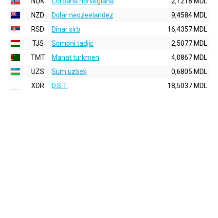
NOK
Coroana norvegiana
2,1218 MDL
NZD
Dolar neozeelandez
9,4584 MDL
RSD
Dinar sirb
16,4357 MDL
TJS
Somoni tadjic
2,5077 MDL
TMT
Manat turkmen
4,0867 MDL
UZS
Sum uzbek
0,6805 MDL
XDR
D.S.T.
18,5037 MDL