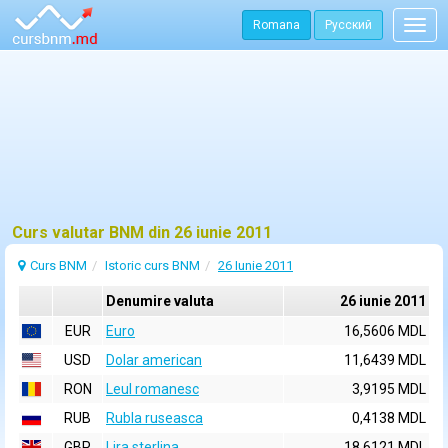
Romana
Русский
Togg
navig
Curs valutar BNM din 26 iunie 2011
Curs BNM
Istoric curs BNM
26 Iunie 2011
Denumire valuta
26 iunie 2011
EUR
Euro
16,5606 MDL
USD
Dolar american
11,6439 MDL
RON
Leul romanesc
3,9195 MDL
RUB
Rubla ruseasca
0,4138 MDL
GBP
Lira sterlina
18,6121 MDL