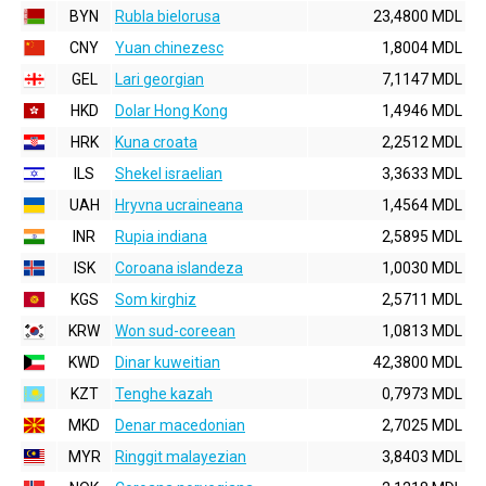
BYN
Rubla bielorusa
23,4800 MDL
CNY
Yuan chinezesc
1,8004 MDL
GEL
Lari georgian
7,1147 MDL
HKD
Dolar Hong Kong
1,4946 MDL
HRK
Kuna croata
2,2512 MDL
ILS
Shekel israelian
3,3633 MDL
UAH
Hryvna ucraineana
1,4564 MDL
INR
Rupia indiana
2,5895 MDL
ISK
Coroana islandeza
1,0030 MDL
KGS
Som kirghiz
2,5711 MDL
KRW
Won sud-coreean
1,0813 MDL
KWD
Dinar kuweitian
42,3800 MDL
KZT
Tenghe kazah
0,7973 MDL
MKD
Denar macedonian
2,7025 MDL
MYR
Ringgit malayezian
3,8403 MDL