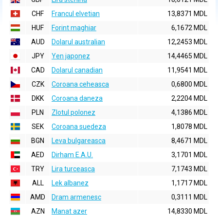
CHF
Francul elvetian
13,8371 MDL
HUF
Forint maghiar
6,1672 MDL
AUD
Dolarul australian
12,2453 MDL
JPY
Yen japonez
14,4465 MDL
CAD
Dolarul canadian
11,9541 MDL
CZK
Coroana ceheasca
0,6800 MDL
DKK
Coroana daneza
2,2204 MDL
PLN
Zlotul polonez
4,1386 MDL
SEK
Coroana suedeza
1,8078 MDL
BGN
Leva bulgareasca
8,4671 MDL
AED
Dirham E.A.U.
3,1701 MDL
TRY
Lira turceasca
7,1743 MDL
ALL
Lek albanez
1,1717 MDL
AMD
Dram armenesc
0,3111 MDL
AZN
Manat azer
14,8330 MDL