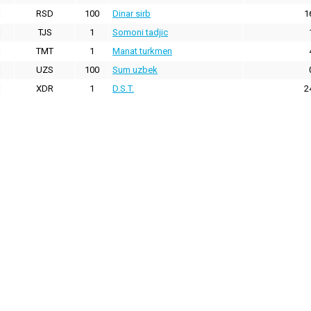
RSD
100
Dinar sirb
1
TJS
1
Somoni tadjic
TMT
1
Manat turkmen
UZS
100
Sum uzbek
XDR
1
D.S.T.
2