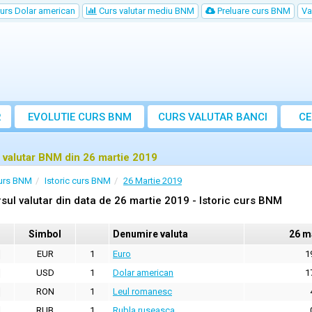
urs Dolar american
Curs valutar mediu BNM
Preluare curs BNM
Va
R
EVOLUTIE CURS BNM
CURS
VALUTAR
BANCI
CE
VA
 valutar BNM din 26 martie 2019
urs BNM
Istoric curs BNM
26 Martie 2019
sul valutar din data de 26 martie 2019 - Istoric curs BNM
Simbol
Denumire valuta
26 m
EUR
1
Euro
1
USD
1
Dolar american
1
RON
1
Leul romanesc
RUB
1
Rubla ruseasca