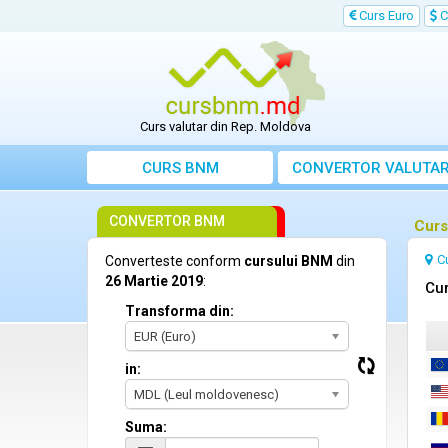
Curs Euro
C
Curs valutar din Rep. Moldova
CURS BNM
CONVERTOR VALUTA
CONVERTOR BNM
Curs
C
Converteste conform
cursului BNM
din
26 Martie 2019
:
Cur
Transforma din:
EUR (Euro)
in:
MDL (Leul moldovenesc)
Suma: