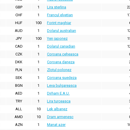
GBP
1
Lira sterlina
2
CHF
1
Francul elvetian
1
HUF
100
Forint maghiar
AUD
1
Dolarul australian
1
JPY
100
Yen japonez
1
CAD
1
Dolarul canadian
1
CZK
1
Coroana ceheasca
DKK
1
Coroana daneza
PLN
1
Zlotul polonez
SEK
1
Coroana suedeza
BGN
1
Leva bulgareasca
AED
1
Dirham E.A.U.
TRY
1
Lira turceasca
ALL
10
Lek albanez
AMD
10
Dram armenesc
AZN
1
Manat azer
1