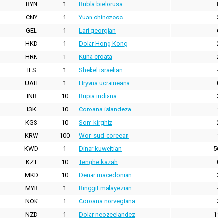
BYN
1
Rubla bielorusa
CNY
1
Yuan chinezesc
GEL
1
Lari georgian
HKD
1
Dolar Hong Kong
HRK
1
Kuna croata
ILS
1
Shekel israelian
UAH
1
Hryvna ucraineana
INR
10
Rupia indiana
ISK
10
Coroana islandeza
KGS
10
Som kirghiz
KRW
100
Won sud-coreean
KWD
1
Dinar kuweitian
5
KZT
10
Tenghe kazah
MKD
10
Denar macedonian
MYR
1
Ringgit malayezian
NOK
1
Coroana norvegiana
NZD
1
Dolar neozeelandez
1