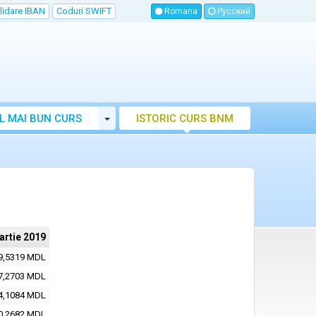
lidare IBAN
Coduri SWIFT
Romana
Русский
Toggle Dropdown
L MAI BUN CURS
ISTORIC CURS BNM
LUTAR MOLDOVA
artie 2019
9,5319 MDL
7,2703 MDL
4,1084 MDL
0,2682 MDL