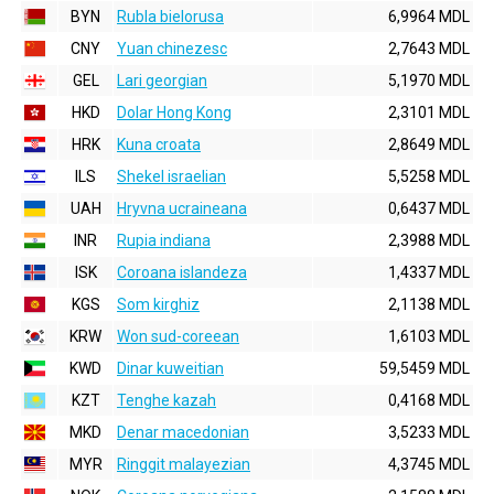
BYN
Rubla bielorusa
6,9964 MDL
CNY
Yuan chinezesc
2,7643 MDL
GEL
Lari georgian
5,1970 MDL
HKD
Dolar Hong Kong
2,3101 MDL
HRK
Kuna croata
2,8649 MDL
ILS
Shekel israelian
5,5258 MDL
UAH
Hryvna ucraineana
0,6437 MDL
INR
Rupia indiana
2,3988 MDL
ISK
Coroana islandeza
1,4337 MDL
KGS
Som kirghiz
2,1138 MDL
KRW
Won sud-coreean
1,6103 MDL
KWD
Dinar kuweitian
59,5459 MDL
KZT
Tenghe kazah
0,4168 MDL
MKD
Denar macedonian
3,5233 MDL
MYR
Ringgit malayezian
4,3745 MDL