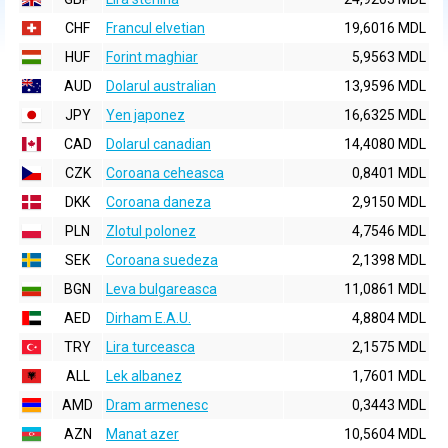
CHF
Francul elvetian
19,6016 MDL
HUF
Forint maghiar
5,9563 MDL
AUD
Dolarul australian
13,9596 MDL
JPY
Yen japonez
16,6325 MDL
CAD
Dolarul canadian
14,4080 MDL
CZK
Coroana ceheasca
0,8401 MDL
DKK
Coroana daneza
2,9150 MDL
PLN
Zlotul polonez
4,7546 MDL
SEK
Coroana suedeza
2,1398 MDL
BGN
Leva bulgareasca
11,0861 MDL
AED
Dirham E.A.U.
4,8804 MDL
TRY
Lira turceasca
2,1575 MDL
ALL
Lek albanez
1,7601 MDL
AMD
Dram armenesc
0,3443 MDL
AZN
Manat azer
10,5604 MDL