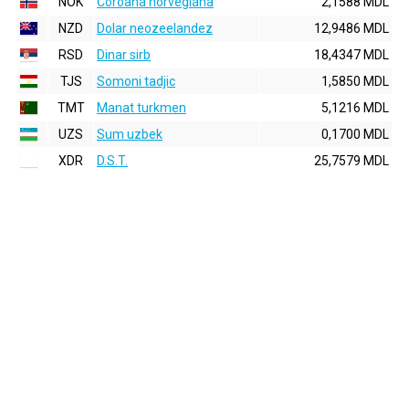
NOK
Coroana norvegiana
2,1588 MDL
NZD
Dolar neozeelandez
12,9486 MDL
RSD
Dinar sirb
18,4347 MDL
TJS
Somoni tadjic
1,5850 MDL
TMT
Manat turkmen
5,1216 MDL
UZS
Sum uzbek
0,1700 MDL
XDR
D.S.T.
25,7579 MDL