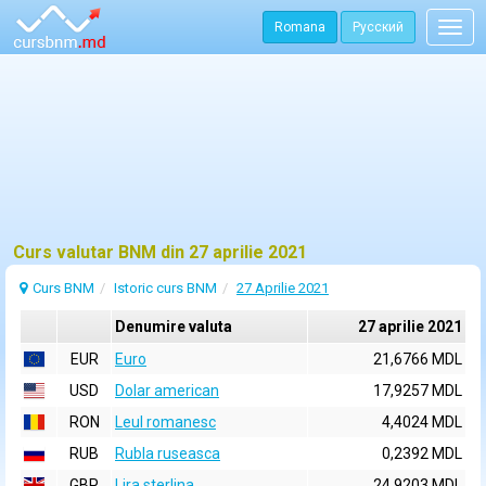
Romana
Русский
Togg
navig
Curs valutar BNM din 27 aprilie 2021
Curs BNM
Istoric curs BNM
27 Aprilie 2021
Denumire valuta
27 aprilie 2021
EUR
Euro
21,6766 MDL
USD
Dolar american
17,9257 MDL
RON
Leul romanesc
4,4024 MDL
RUB
Rubla ruseasca
0,2392 MDL
GBP
Lira sterlina
24,9203 MDL