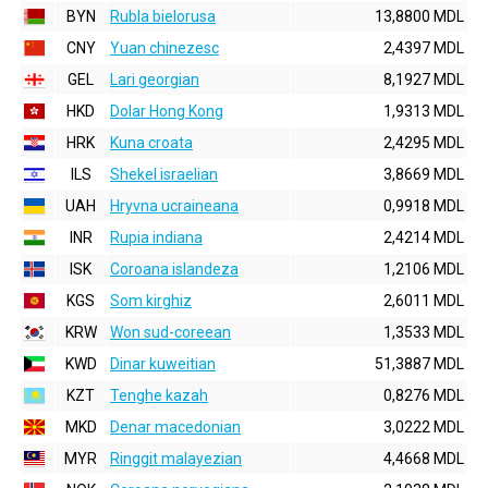
BYN
Rubla bielorusa
13,8800 MDL
CNY
Yuan chinezesc
2,4397 MDL
GEL
Lari georgian
8,1927 MDL
HKD
Dolar Hong Kong
1,9313 MDL
HRK
Kuna croata
2,4295 MDL
ILS
Shekel israelian
3,8669 MDL
UAH
Hryvna ucraineana
0,9918 MDL
INR
Rupia indiana
2,4214 MDL
ISK
Coroana islandeza
1,2106 MDL
KGS
Som kirghiz
2,6011 MDL
KRW
Won sud-coreean
1,3533 MDL
KWD
Dinar kuweitian
51,3887 MDL
KZT
Tenghe kazah
0,8276 MDL
MKD
Denar macedonian
3,0222 MDL
MYR
Ringgit malayezian
4,4668 MDL