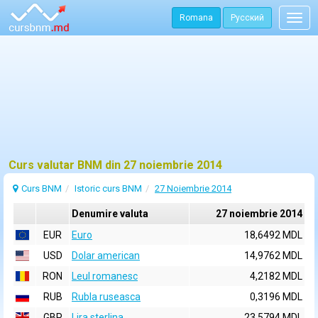
Romana
Русский
Togg
navig
Curs valutar BNM din 27 noiembrie 2014
Curs BNM
Istoric curs BNM
27 Noiembrie 2014
Denumire valuta
27 noiembrie 2014
EUR
Euro
18,6492 MDL
USD
Dolar american
14,9762 MDL
RON
Leul romanesc
4,2182 MDL
RUB
Rubla ruseasca
0,3196 MDL
GBP
Lira sterlina
23,5794 MDL