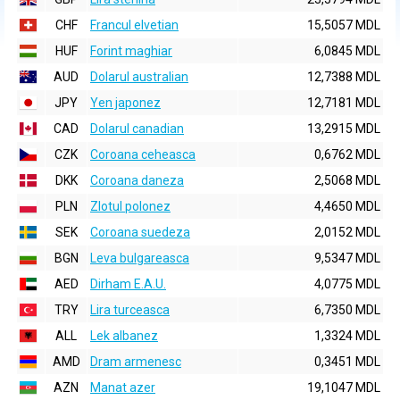
CHF
Francul elvetian
15,5057 MDL
HUF
Forint maghiar
6,0845 MDL
AUD
Dolarul australian
12,7388 MDL
JPY
Yen japonez
12,7181 MDL
CAD
Dolarul canadian
13,2915 MDL
CZK
Coroana ceheasca
0,6762 MDL
DKK
Coroana daneza
2,5068 MDL
PLN
Zlotul polonez
4,4650 MDL
SEK
Coroana suedeza
2,0152 MDL
BGN
Leva bulgareasca
9,5347 MDL
AED
Dirham E.A.U.
4,0775 MDL
TRY
Lira turceasca
6,7350 MDL
ALL
Lek albanez
1,3324 MDL
AMD
Dram armenesc
0,3451 MDL
AZN
Manat azer
19,1047 MDL