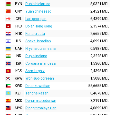
BYN
Rubla bielorusa
8,0321 MDL
CNY
Yuan chinezesc
2,4521 MDL
GEL
Lari georgian
6,4399 MDL
HKD
Dolar Hong Kong
2,1574 MDL
HRK
Kuna croata
2,6657 MDL
ILS
Shekel israelian
4,6991 MDL
UAH
Hryvna ucraineana
0,5987 MDL
INR
Rupia indiana
2,3228 MDL
ISK
Coroana islandeza
1,5360 MDL
KGS
Som kirghiz
2,4398 MDL
KRW
Won sud-coreean
1,5080 MDL
KWD
Dinar kuweitian
55,6655 MDL
KZT
Tenghe kazah
0,4678 MDL
MKD
Denar macedonian
3,2191 MDL
MYR
Ringgit malayezian
4,0699 MDL