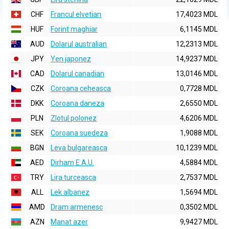
CHF
Francul elvetian
17,4023 MDL
HUF
Forint maghiar
6,1145 MDL
AUD
Dolarul australian
12,2313 MDL
JPY
Yen japonez
14,9237 MDL
CAD
Dolarul canadian
13,0146 MDL
CZK
Coroana ceheasca
0,7728 MDL
DKK
Coroana daneza
2,6550 MDL
PLN
Zlotul polonez
4,6206 MDL
SEK
Coroana suedeza
1,9088 MDL
BGN
Leva bulgareasca
10,1239 MDL
AED
Dirham E.A.U.
4,5884 MDL
TRY
Lira turceasca
2,7537 MDL
ALL
Lek albanez
1,5694 MDL
AMD
Dram armenesc
0,3502 MDL
AZN
Manat azer
9,9427 MDL