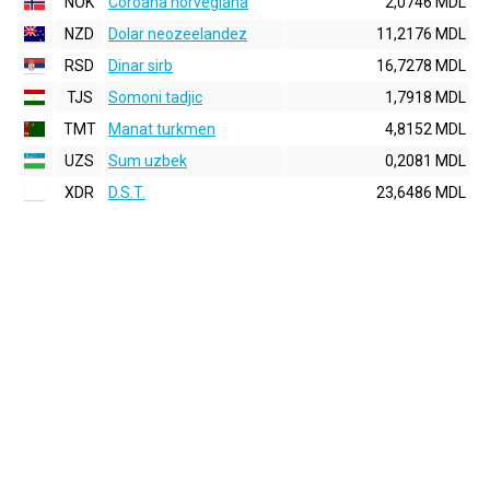
NOK
Coroana norvegiana
2,0746 MDL
NZD
Dolar neozeelandez
11,2176 MDL
RSD
Dinar sirb
16,7278 MDL
TJS
Somoni tadjic
1,7918 MDL
TMT
Manat turkmen
4,8152 MDL
UZS
Sum uzbek
0,2081 MDL
XDR
D.S.T.
23,6486 MDL