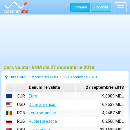
Romana
Русский
Togg
navig
Curs valutar BNM din 27 septembrie 2018
Curs BNM
Istoric curs BNM
27 Septembrie 2018
Denumire valuta
27 septembrie 2018
EUR
Euro
19,8009 MDL
USD
Dolar american
16,8533 MDL
RON
Leul romanesc
4,2487 MDL
RUB
Rubla ruseasca
0,2560 MDL
GBP
Lira sterlina
22,1629 MDL