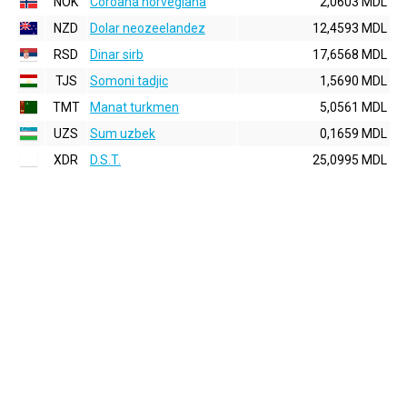
NOK
Coroana norvegiana
2,0603 MDL
NZD
Dolar neozeelandez
12,4593 MDL
RSD
Dinar sirb
17,6568 MDL
TJS
Somoni tadjic
1,5690 MDL
TMT
Manat turkmen
5,0561 MDL
UZS
Sum uzbek
0,1659 MDL
XDR
D.S.T.
25,0995 MDL