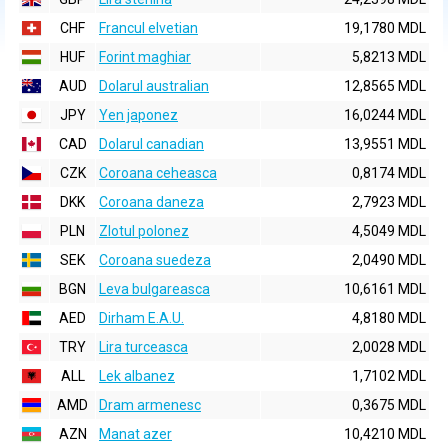
CHF
Francul elvetian
19,1780 MDL
HUF
Forint maghiar
5,8213 MDL
AUD
Dolarul australian
12,8565 MDL
JPY
Yen japonez
16,0244 MDL
CAD
Dolarul canadian
13,9551 MDL
CZK
Coroana ceheasca
0,8174 MDL
DKK
Coroana daneza
2,7923 MDL
PLN
Zlotul polonez
4,5049 MDL
SEK
Coroana suedeza
2,0490 MDL
BGN
Leva bulgareasca
10,6161 MDL
AED
Dirham E.A.U.
4,8180 MDL
TRY
Lira turceasca
2,0028 MDL
ALL
Lek albanez
1,7102 MDL
AMD
Dram armenesc
0,3675 MDL
AZN
Manat azer
10,4210 MDL