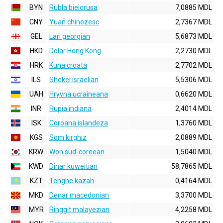
BYN
Rubla bielorusa
7,0885 MDL
CNY
Yuan chinezesc
2,7367 MDL
GEL
Lari georgian
5,6873 MDL
HKD
Dolar Hong Kong
2,2730 MDL
HRK
Kuna croata
2,7702 MDL
ILS
Shekel israelian
5,5306 MDL
UAH
Hryvna ucraineana
0,6620 MDL
INR
Rupia indiana
2,4014 MDL
ISK
Coroana islandeza
1,3760 MDL
KGS
Som kirghiz
2,0889 MDL
KRW
Won sud-coreean
1,5040 MDL
KWD
Dinar kuweitian
58,7865 MDL
KZT
Tenghe kazah
0,4164 MDL
MKD
Denar macedonian
3,3700 MDL
MYR
Ringgit malayezian
4,2258 MDL