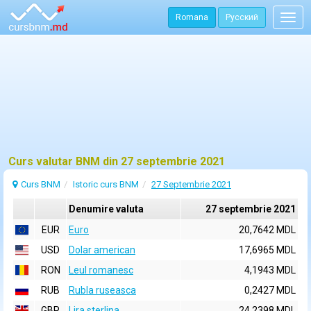
Romana
Русский
Togg
navig
Curs valutar BNM din 27 septembrie 2021
Curs BNM
Istoric curs BNM
27 Septembrie 2021
Denumire valuta
27 septembrie 2021
EUR
Euro
20,7642 MDL
USD
Dolar american
17,6965 MDL
RON
Leul romanesc
4,1943 MDL
RUB
Rubla ruseasca
0,2427 MDL
GBP
Lira sterlina
24,2398 MDL