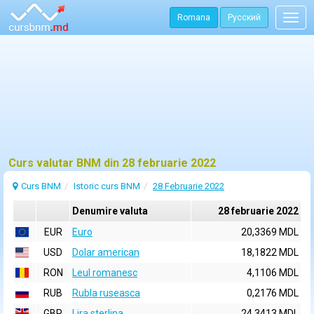
Romana
Русский
Togg
navig
Curs valutar BNM din 28 februarie 2022
Curs BNM
Istoric curs BNM
28 Februarie 2022
Denumire valuta
28 februarie 2022
EUR
Euro
20,3369 MDL
USD
Dolar american
18,1822 MDL
RON
Leul romanesc
4,1106 MDL
RUB
Rubla ruseasca
0,2176 MDL
GBP
Lira sterlina
24,3413 MDL