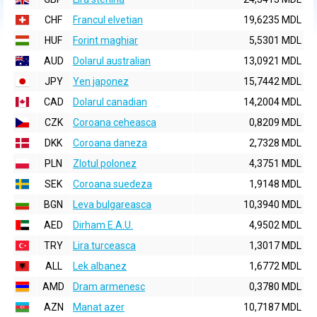
CHF
Francul elvetian
19,6235 MDL
HUF
Forint maghiar
5,5301 MDL
AUD
Dolarul australian
13,0921 MDL
JPY
Yen japonez
15,7442 MDL
CAD
Dolarul canadian
14,2004 MDL
CZK
Coroana ceheasca
0,8209 MDL
DKK
Coroana daneza
2,7328 MDL
PLN
Zlotul polonez
4,3751 MDL
SEK
Coroana suedeza
1,9148 MDL
BGN
Leva bulgareasca
10,3940 MDL
AED
Dirham E.A.U.
4,9502 MDL
TRY
Lira turceasca
1,3017 MDL
ALL
Lek albanez
1,6772 MDL
AMD
Dram armenesc
0,3780 MDL
AZN
Manat azer
10,7187 MDL