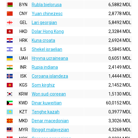
BYN
Rubla bielorusa
6,5882 MDL
CNY
Yuan chinezesc
2,8778 MDL
GEL
Lari georgian
5,8492 MDL
HKD
Dolar Hong Kong
2,3284 MDL
HRK
Kuna croata
2,6924 MDL
ILS
Shekel israelian
5,5845 MDL
UAH
Hryvna ucraineana
0,6051 MDL
INR
Rupia indiana
2,4149 MDL
ISK
Coroana islandeza
1,4444 MDL
KGS
Som kirghiz
2,1452 MDL
KRW
Won sud-coreean
1,5130 MDL
KWD
Dinar kuweitian
60,0152 MDL
KZT
Tenghe kazah
0,3977 MDL
MKD
Denar macedonian
3,3026 MDL
MYR
Ringgit malayezian
4,3268 MDL