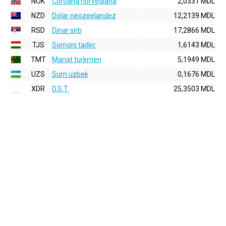
NOK
Coroana norvegiana
2,0331 MDL
NZD
Dolar neozeelandez
12,2139 MDL
RSD
Dinar sirb
17,2866 MDL
TJS
Somoni tadjic
1,6143 MDL
TMT
Manat turkmen
5,1949 MDL
UZS
Sum uzbek
0,1676 MDL
XDR
D.S.T.
25,3503 MDL