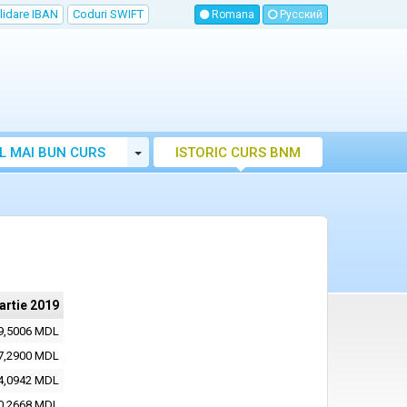
lidare IBAN
Coduri SWIFT
Romana
Русский
Toggle Dropdown
L MAI BUN CURS
ISTORIC CURS BNM
LUTAR MOLDOVA
artie 2019
9,5006 MDL
7,2900 MDL
4,0942 MDL
0,2668 MDL