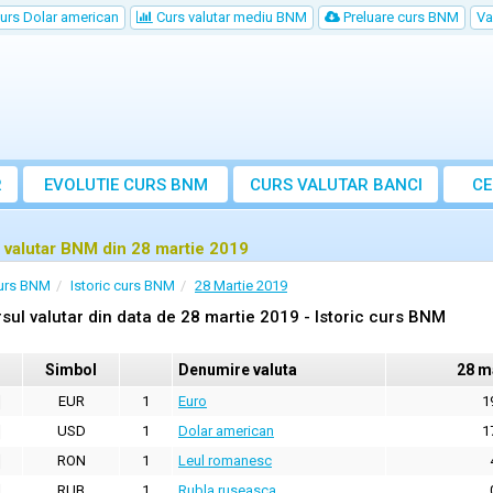
urs Dolar american
Curs valutar mediu BNM
Preluare curs BNM
Va
R
EVOLUTIE CURS BNM
CURS
VALUTAR
BANCI
CE
VA
 valutar BNM din 28 martie 2019
urs BNM
Istoric curs BNM
28 Martie 2019
sul valutar din data de 28 martie 2019 - Istoric curs BNM
Simbol
Denumire valuta
28 m
EUR
1
Euro
1
USD
1
Dolar american
1
RON
1
Leul romanesc
RUB
1
Rubla ruseasca