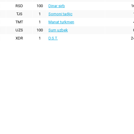
RSD
100
Dinar sirb
1
TJS
1
Somoni tadjic
TMT
1
Manat turkmen
UZS
100
Sum uzbek
XDR
1
D.S.T.
2