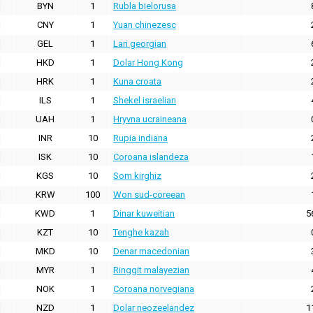
BYN
1
Rubla bielorusa
CNY
1
Yuan chinezesc
GEL
1
Lari georgian
HKD
1
Dolar Hong Kong
HRK
1
Kuna croata
ILS
1
Shekel israelian
UAH
1
Hryvna ucraineana
INR
10
Rupia indiana
ISK
10
Coroana islandeza
KGS
10
Som kirghiz
KRW
100
Won sud-coreean
KWD
1
Dinar kuweitian
5
KZT
10
Tenghe kazah
MKD
10
Denar macedonian
MYR
1
Ringgit malayezian
NOK
1
Coroana norvegiana
NZD
1
Dolar neozeelandez
1