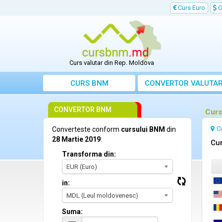
Curs Euro
C
Curs valutar din Rep. Moldova
CURS BNM
CONVERTOR VALUTA
CONVERTOR BNM
Curs
C
Converteste conform
cursului BNM
din
28 Martie 2019
:
Cur
Transforma din:
EUR (Euro)
in:
MDL (Leul moldovenesc)
Suma: