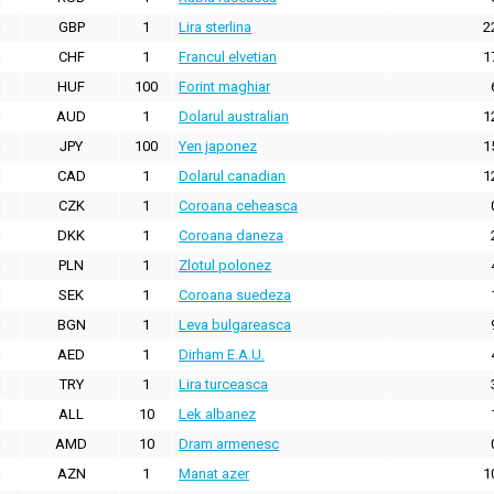
GBP
1
Lira sterlina
2
CHF
1
Francul elvetian
1
HUF
100
Forint maghiar
AUD
1
Dolarul australian
1
JPY
100
Yen japonez
1
CAD
1
Dolarul canadian
1
CZK
1
Coroana ceheasca
DKK
1
Coroana daneza
PLN
1
Zlotul polonez
SEK
1
Coroana suedeza
BGN
1
Leva bulgareasca
AED
1
Dirham E.A.U.
TRY
1
Lira turceasca
ALL
10
Lek albanez
AMD
10
Dram armenesc
AZN
1
Manat azer
1