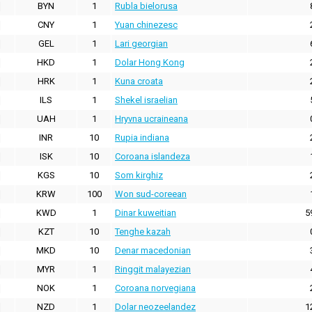
BYN
1
Rubla bielorusa
CNY
1
Yuan chinezesc
GEL
1
Lari georgian
HKD
1
Dolar Hong Kong
HRK
1
Kuna croata
ILS
1
Shekel israelian
UAH
1
Hryvna ucraineana
INR
10
Rupia indiana
ISK
10
Coroana islandeza
KGS
10
Som kirghiz
KRW
100
Won sud-coreean
KWD
1
Dinar kuweitian
5
KZT
10
Tenghe kazah
MKD
10
Denar macedonian
MYR
1
Ringgit malayezian
NOK
1
Coroana norvegiana
NZD
1
Dolar neozeelandez
1