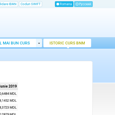
lidare IBAN
Coduri SWIFT
Romana
Русский
Toggle Dropdown
L MAI BUN CURS
ISTORIC CURS BNM
LUTAR MOLDOVA
iunie 2019
0,6484 MDL
8,1452 MDL
4,3723 MDL
0,2879 MDL