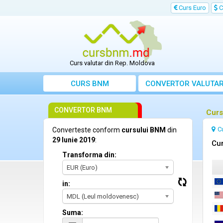
Curs Euro
C
Curs valutar din Rep. Moldova
CURS BNM
CONVERTOR VALUTA
CONVERTOR BNM
Curs
C
Converteste conform
cursului BNM
din
29 Iunie 2019
:
Cur
Transforma din:
EUR (Euro)
in:
MDL (Leul moldovenesc)
Suma: