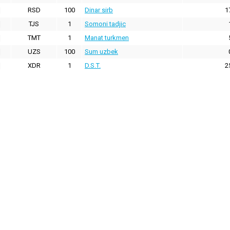
RSD
100
Dinar sirb
1
TJS
1
Somoni tadjic
TMT
1
Manat turkmen
UZS
100
Sum uzbek
XDR
1
D.S.T.
2