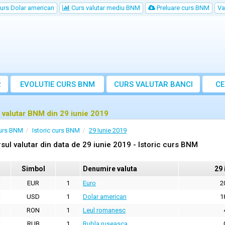
urs Dolar american
Curs valutar mediu BNM
Preluare curs BNM
Va
R
EVOLUTIE CURS BNM
CURS
VALUTAR
BANCI
CE
VA
 valutar BNM din 29 iunie 2019
urs BNM
Istoric curs BNM
29 Iunie 2019
sul valutar din data de 29 iunie 2019 - Istoric curs BNM
Simbol
Denumire valuta
29 
EUR
1
Euro
2
USD
1
Dolar american
1
RON
1
Leul romanesc
RUB
1
Rubla ruseasca