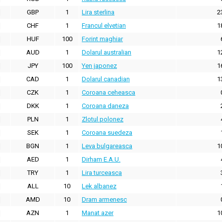
GBP
1
Lira sterlina
2
CHF
1
Francul elvetian
1
HUF
100
Forint maghiar
AUD
1
Dolarul australian
1
JPY
100
Yen japonez
1
CAD
1
Dolarul canadian
1
CZK
1
Coroana ceheasca
DKK
1
Coroana daneza
PLN
1
Zlotul polonez
SEK
1
Coroana suedeza
BGN
1
Leva bulgareasca
1
AED
1
Dirham E.A.U.
TRY
1
Lira turceasca
ALL
10
Lek albanez
AMD
10
Dram armenesc
AZN
1
Manat azer
1