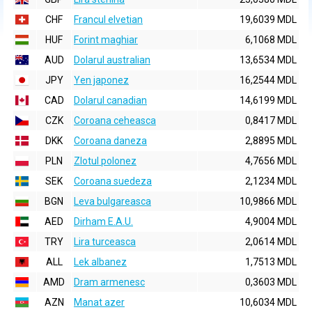
CHF
Francul elvetian
19,6039 MDL
HUF
Forint maghiar
6,1068 MDL
AUD
Dolarul australian
13,6534 MDL
JPY
Yen japonez
16,2544 MDL
CAD
Dolarul canadian
14,6199 MDL
CZK
Coroana ceheasca
0,8417 MDL
DKK
Coroana daneza
2,8895 MDL
PLN
Zlotul polonez
4,7656 MDL
SEK
Coroana suedeza
2,1234 MDL
BGN
Leva bulgareasca
10,9866 MDL
AED
Dirham E.A.U.
4,9004 MDL
TRY
Lira turceasca
2,0614 MDL
ALL
Lek albanez
1,7513 MDL
AMD
Dram armenesc
0,3603 MDL
AZN
Manat azer
10,6034 MDL