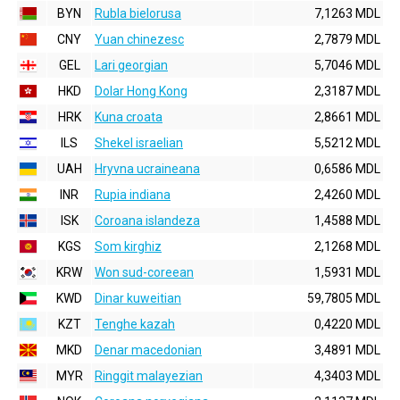
BYN
Rubla bielorusa
7,1263 MDL
CNY
Yuan chinezesc
2,7879 MDL
GEL
Lari georgian
5,7046 MDL
HKD
Dolar Hong Kong
2,3187 MDL
HRK
Kuna croata
2,8661 MDL
ILS
Shekel israelian
5,5212 MDL
UAH
Hryvna ucraineana
0,6586 MDL
INR
Rupia indiana
2,4260 MDL
ISK
Coroana islandeza
1,4588 MDL
KGS
Som kirghiz
2,1268 MDL
KRW
Won sud-coreean
1,5931 MDL
KWD
Dinar kuweitian
59,7805 MDL
KZT
Tenghe kazah
0,4220 MDL
MKD
Denar macedonian
3,4891 MDL
MYR
Ringgit malayezian
4,3403 MDL