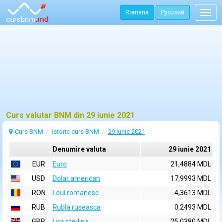
Romana
Русский
Togg
navig
Curs valutar BNM din 29 iunie 2021
Curs BNM
Istoric curs BNM
29 Iunie 2021
Denumire valuta
29 iunie 2021
EUR
Euro
21,4884 MDL
USD
Dolar american
17,9993 MDL
RON
Leul romanesc
4,3613 MDL
RUB
Rubla ruseasca
0,2493 MDL
GBP
Lira sterlina
25,0380 MDL