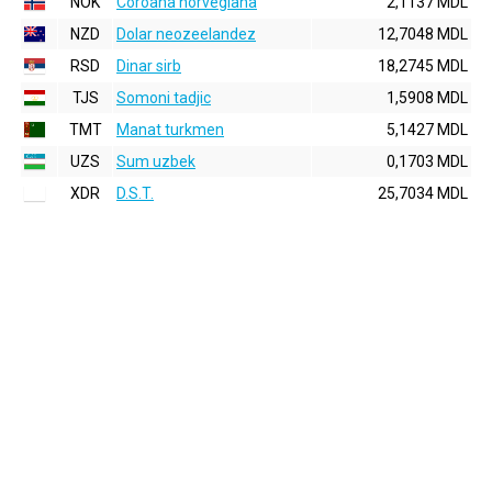
NOK
Coroana norvegiana
2,1137 MDL
NZD
Dolar neozeelandez
12,7048 MDL
RSD
Dinar sirb
18,2745 MDL
TJS
Somoni tadjic
1,5908 MDL
TMT
Manat turkmen
5,1427 MDL
UZS
Sum uzbek
0,1703 MDL
XDR
D.S.T.
25,7034 MDL