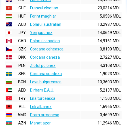
CHF
Francul elvetian
20,0314 MDL
HUF
Forint maghiar
5,0586 MDL
AUD
Dolarul australian
13,2987 MDL
JPY
Yen japonez
14,0649 MDL
CAD
Dolarul canadian
14,9161 MDL
CZK
Coroana ceheasca
0,8190 MDL
DKK
Coroana daneza
2,7227 MDL
PLN
Zlotul polonez
4,3108 MDL
SEK
Coroana suedeza
1,9023 MDL
BGN
Leva bulgareasca
10,3603 MDL
AED
Dirham E.A.U.
5,2137 MDL
TRY
Lira turceasca
1,1503 MDL
ALL
Lek albanez
1,6965 MDL
AMD
Dram armenesc
0,4699 MDL
AZN
Manat azer
11,2946 MDL