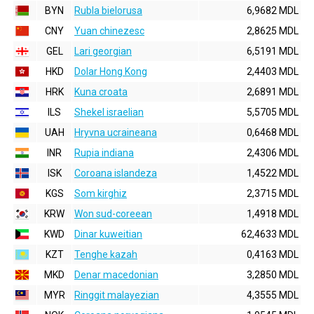
BYN
Rubla bielorusa
6,9682 MDL
CNY
Yuan chinezesc
2,8625 MDL
GEL
Lari georgian
6,5191 MDL
HKD
Dolar Hong Kong
2,4403 MDL
HRK
Kuna croata
2,6891 MDL
ILS
Shekel israelian
5,5705 MDL
UAH
Hryvna ucraineana
0,6468 MDL
INR
Rupia indiana
2,4306 MDL
ISK
Coroana islandeza
1,4522 MDL
KGS
Som kirghiz
2,3715 MDL
KRW
Won sud-coreean
1,4918 MDL
KWD
Dinar kuweitian
62,4633 MDL
KZT
Tenghe kazah
0,4163 MDL
MKD
Denar macedonian
3,2850 MDL
MYR
Ringgit malayezian
4,3555 MDL