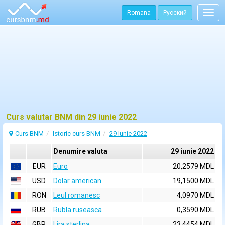
Romana
Русский
Togg
navig
Curs valutar BNM din 29 iunie 2022
Curs BNM
Istoric curs BNM
29 Iunie 2022
Denumire valuta
29 iunie 2022
EUR
Euro
20,2579 MDL
USD
Dolar american
19,1500 MDL
RON
Leul romanesc
4,0970 MDL
RUB
Rubla ruseasca
0,3590 MDL
GBP
Lira sterlina
23,4454 MDL