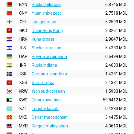
BYN
Rubla bielorusa
6,8745 MDL
CNY
Yuan chinezesc
2,7518 MDL
GEL
Lari georgian
5,2593 MDL
HKD
Dolar Hong Kong
2,3261 MDL
HRK
Kuna croata
2,8047 MDL
ILS
Shekel israelian
5,4230 MDL
UAH
Hryvna ucraineana
0,6499 MDL
INR
Rupia indiana
2,4633 MDL
ISK
Coroana islandeza
1,4281 MDL
KGS
Som kirghiz
2,1331 MDL
KRW
Won sud-coreean
1,5983 MDL
KWD
Dinar kuweitian
59,8412 MDL
KZT
Tenghe kazah
0,4233 MDL
MKD
Denar macedonian
3,4475 MDL
MYR
Ringgit malayezian
4,3610 MDL