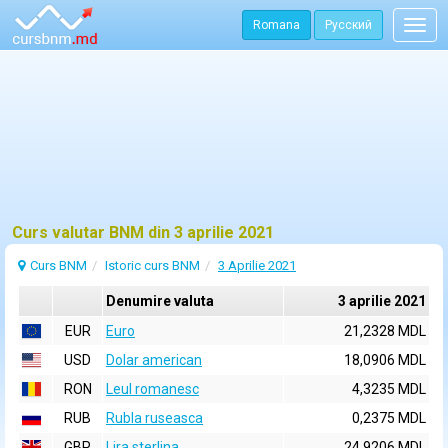
Romana
Русский
Togg
navig
Curs valutar BNM din 3 aprilie 2021
Curs BNM
Istoric curs BNM
3 Aprilie 2021
Denumire valuta
3 aprilie 2021
EUR
Euro
21,2328 MDL
USD
Dolar american
18,0906 MDL
RON
Leul romanesc
4,3235 MDL
RUB
Rubla ruseasca
0,2375 MDL
GBP
Lira sterlina
24,9206 MDL