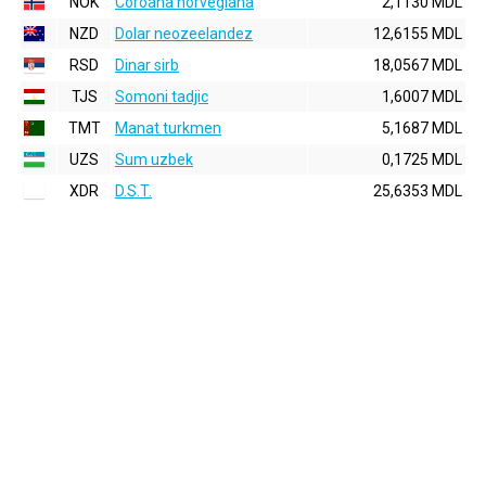
NOK
Coroana norvegiana
2,1130 MDL
NZD
Dolar neozeelandez
12,6155 MDL
RSD
Dinar sirb
18,0567 MDL
TJS
Somoni tadjic
1,6007 MDL
TMT
Manat turkmen
5,1687 MDL
UZS
Sum uzbek
0,1725 MDL
XDR
D.S.T.
25,6353 MDL