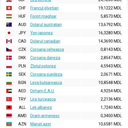
CHF
Francul elvetian
19,1222 MDL
HUF
Forint maghiar
5,8573 MDL
AUD
Dolarul australian
13,6792 MDL
JPY
Yen japonez
16,3280 MDL
CAD
Dolarul canadian
14,3690 MDL
CZK
Coroana ceheasca
0,8143 MDL
DKK
Coroana daneza
2,8547 MDL
PLN
Zlotul polonez
4,5943 MDL
SEK
Coroana suedeza
2,0671 MDL
BGN
Leva bulgareasca
10,8548 MDL
AED
Dirham E.A.U.
4,9254 MDL
TRY
Lira turceasca
2,2136 MDL
ALL
Lek albanez
1,7240 MDL
AMD
Dram armenesc
0,3400 MDL
AZN
Manat azer
10,6581 MDL