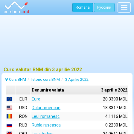
Romana
Русский
Togg
navig
Curs valutar BNM din 3 aprilie 2022
Curs BNM
Istoric curs BNM
3 Aprilie 2022
Denumire valuta
3 aprilie 2022
EUR
Euro
20,3390 MDL
USD
Dolar american
18,3317 MDL
RON
Leul romanesc
4,1116 MDL
RUB
Rubla ruseasca
0,2230 MDL
GBP
Lira sterlina
24,0611 MDL