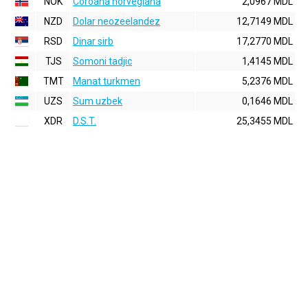
NOK
Coroana norvegiana
2,0967 MDL
NZD
Dolar neozeelandez
12,7149 MDL
RSD
Dinar sirb
17,2770 MDL
TJS
Somoni tadjic
1,4145 MDL
TMT
Manat turkmen
5,2376 MDL
UZS
Sum uzbek
0,1646 MDL
XDR
D.S.T.
25,3455 MDL