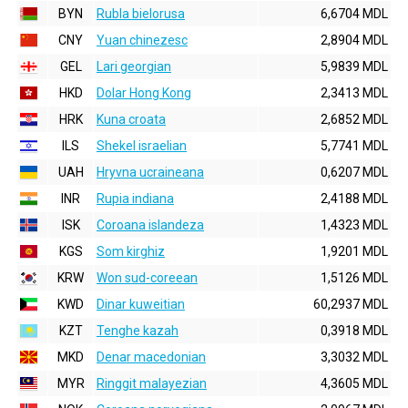
BYN
Rubla bielorusa
6,6704 MDL
CNY
Yuan chinezesc
2,8904 MDL
GEL
Lari georgian
5,9839 MDL
HKD
Dolar Hong Kong
2,3413 MDL
HRK
Kuna croata
2,6852 MDL
ILS
Shekel israelian
5,7741 MDL
UAH
Hryvna ucraineana
0,6207 MDL
INR
Rupia indiana
2,4188 MDL
ISK
Coroana islandeza
1,4323 MDL
KGS
Som kirghiz
1,9201 MDL
KRW
Won sud-coreean
1,5126 MDL
KWD
Dinar kuweitian
60,2937 MDL
KZT
Tenghe kazah
0,3918 MDL
MKD
Denar macedonian
3,3032 MDL
MYR
Ringgit malayezian
4,3605 MDL