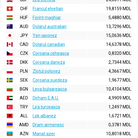
CHF
Francul elvetian
19,8159 MDL
HUF
Forint maghiar
5,4880 MDL
AUD
Dolarul australian
13,7296 MDL
JPY
Yen japonez
15,0636 MDL
CAD
Dolarul canadian
14,6378 MDL
CZK
Coroana ceheasca
0,8320 MDL
DKK
Coroana daneza
2,7344 MDL
PLN
Zlotul polonez
4,3667 MDL
SEK
Coroana suedeza
1,9677 MDL
BGN
Leva bulgareasca
10,4104 MDL
AED
Dirham E.A.U.
4,9909 MDL
TRY
Lira turceasca
1,2497 MDL
ALL
Lek albanez
1,6721 MDL
AMD
Dram armenesc
0,3781 MDL
AZN
Manat azer
10,8018 MDL