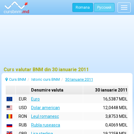
Romana
Русский
Togg
navig
Curs valutar BNM din 30 ianuarie 2011
Curs BNM
Istoric curs BNM
30 Ianuarie 2011
Denumire valuta
30 ianuarie 2011
EUR
Euro
16,5387 MDL
USD
Dolar american
12,0448 MDL
RON
Leul romanesc
3,8753 MDL
RUB
Rubla ruseasca
0,4069 MDL
GBP
Lira sterlina
19,2258 MDL