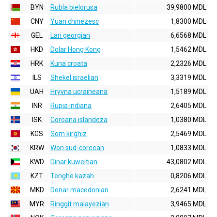
BYN
Rubla bielorusa
39,9800 MDL
CNY
Yuan chinezesc
1,8300 MDL
GEL
Lari georgian
6,6568 MDL
HKD
Dolar Hong Kong
1,5462 MDL
HRK
Kuna croata
2,2326 MDL
ILS
Shekel israelian
3,3319 MDL
UAH
Hryvna ucraineana
1,5189 MDL
INR
Rupia indiana
2,6405 MDL
ISK
Coroana islandeza
1,0380 MDL
KGS
Som kirghiz
2,5469 MDL
KRW
Won sud-coreean
1,0833 MDL
KWD
Dinar kuweitian
43,0802 MDL
KZT
Tenghe kazah
0,8206 MDL
MKD
Denar macedonian
2,6241 MDL
MYR
Ringgit malayezian
3,9465 MDL