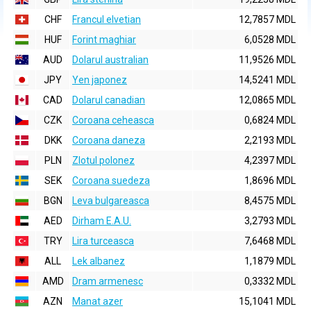
CHF
Francul elvetian
12,7857 MDL
HUF
Forint maghiar
6,0528 MDL
AUD
Dolarul australian
11,9526 MDL
JPY
Yen japonez
14,5241 MDL
CAD
Dolarul canadian
12,0865 MDL
CZK
Coroana ceheasca
0,6824 MDL
DKK
Coroana daneza
2,2193 MDL
PLN
Zlotul polonez
4,2397 MDL
SEK
Coroana suedeza
1,8696 MDL
BGN
Leva bulgareasca
8,4575 MDL
AED
Dirham E.A.U.
3,2793 MDL
TRY
Lira turceasca
7,6468 MDL
ALL
Lek albanez
1,1879 MDL
AMD
Dram armenesc
0,3332 MDL
AZN
Manat azer
15,1041 MDL