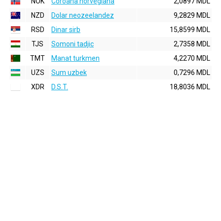
NOK
Coroana norvegiana
2,0897 MDL
NZD
Dolar neozeelandez
9,2829 MDL
RSD
Dinar sirb
15,8599 MDL
TJS
Somoni tadjic
2,7358 MDL
TMT
Manat turkmen
4,2270 MDL
UZS
Sum uzbek
0,7296 MDL
XDR
D.S.T.
18,8036 MDL