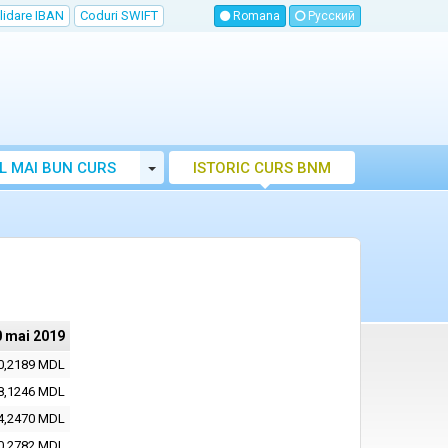
lidare IBAN
Coduri SWIFT
Romana
Русский
Toggle Dropdown
L MAI BUN CURS
ISTORIC CURS BNM
LUTAR MOLDOVA
0 mai 2019
0,2189 MDL
8,1246 MDL
4,2470 MDL
0,2782 MDL