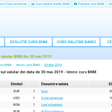
urs Dolar american
Curs valutar mediu BNM
Preluare curs BNM
Va
R
EVOLUTIE CURS BNM
CURS
VALUTAR
BANCI
CE
VA
 valutar BNM din 30 mai 2019
urs BNM
Istoric curs BNM
30 Mai 2019
sul valutar din data de 30 mai 2019 - Istoric curs BNM
Simbol
Denumire valuta
3
EUR
1
Euro
2
USD
1
Dolar american
1
RON
1
Leul romanesc
RUB
1
Rubla ruseasca