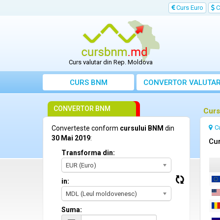
Curs Euro
C
Curs valutar din Rep. Moldova
CURS BNM
CONVERTOR VALUTA
CONVERTOR BNM
Curs
C
Converteste conform
cursului BNM
din
30 Mai 2019
:
Cur
Transforma din:
EUR (Euro)
in:
MDL (Leul moldovenesc)
Suma: