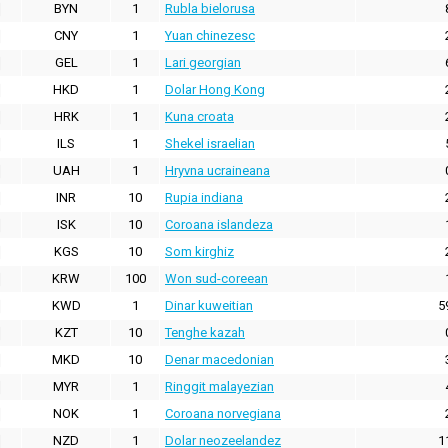
BYN
1
Rubla bielorusa
CNY
1
Yuan chinezesc
GEL
1
Lari georgian
HKD
1
Dolar Hong Kong
HRK
1
Kuna croata
ILS
1
Shekel israelian
UAH
1
Hryvna ucraineana
INR
10
Rupia indiana
ISK
10
Coroana islandeza
KGS
10
Som kirghiz
KRW
100
Won sud-coreean
KWD
1
Dinar kuweitian
5
KZT
10
Tenghe kazah
MKD
10
Denar macedonian
MYR
1
Ringgit malayezian
NOK
1
Coroana norvegiana
NZD
1
Dolar neozeelandez
1