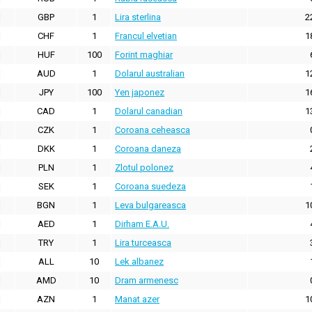
GBP
1
Lira sterlina
2
CHF
1
Francul elvetian
1
HUF
100
Forint maghiar
AUD
1
Dolarul australian
1
JPY
100
Yen japonez
1
CAD
1
Dolarul canadian
1
CZK
1
Coroana ceheasca
DKK
1
Coroana daneza
PLN
1
Zlotul polonez
SEK
1
Coroana suedeza
BGN
1
Leva bulgareasca
1
AED
1
Dirham E.A.U.
TRY
1
Lira turceasca
ALL
10
Lek albanez
AMD
10
Dram armenesc
AZN
1
Manat azer
1