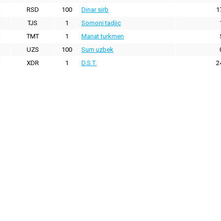
RSD
100
Dinar sirb
1
TJS
1
Somoni tadjic
TMT
1
Manat turkmen
UZS
100
Sum uzbek
XDR
1
D.S.T.
2