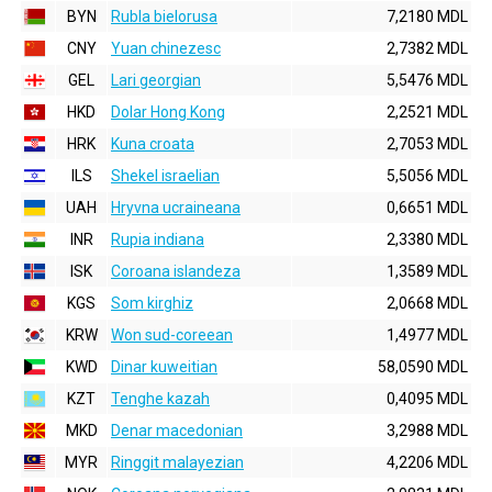
BYN
Rubla bielorusa
7,2180 MDL
CNY
Yuan chinezesc
2,7382 MDL
GEL
Lari georgian
5,5476 MDL
HKD
Dolar Hong Kong
2,2521 MDL
HRK
Kuna croata
2,7053 MDL
ILS
Shekel israelian
5,5056 MDL
UAH
Hryvna ucraineana
0,6651 MDL
INR
Rupia indiana
2,3380 MDL
ISK
Coroana islandeza
1,3589 MDL
KGS
Som kirghiz
2,0668 MDL
KRW
Won sud-coreean
1,4977 MDL
KWD
Dinar kuweitian
58,0590 MDL
KZT
Tenghe kazah
0,4095 MDL
MKD
Denar macedonian
3,2988 MDL
MYR
Ringgit malayezian
4,2206 MDL