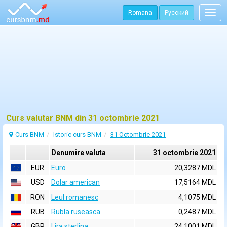
Romana
Русский
Togg
navig
Curs valutar BNM din 31 octombrie 2021
Curs BNM
Istoric curs BNM
31 Octombrie 2021
Denumire valuta
31 octombrie 2021
EUR
Euro
20,3287 MDL
USD
Dolar american
17,5164 MDL
RON
Leul romanesc
4,1075 MDL
RUB
Rubla ruseasca
0,2487 MDL
GBP
Lira sterlina
24,1001 MDL