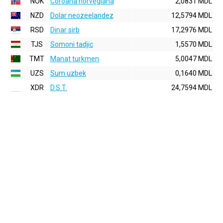
NOK
Coroana norvegiana
2,0831 MDL
NZD
Dolar neozeelandez
12,5794 MDL
RSD
Dinar sirb
17,2976 MDL
TJS
Somoni tadjic
1,5570 MDL
TMT
Manat turkmen
5,0047 MDL
UZS
Sum uzbek
0,1640 MDL
XDR
D.S.T.
24,7594 MDL