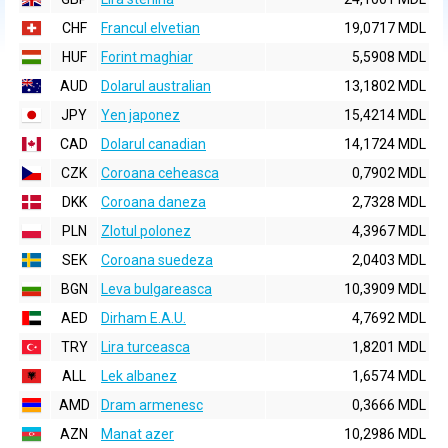
CHF
Francul elvetian
19,0717 MDL
HUF
Forint maghiar
5,5908 MDL
AUD
Dolarul australian
13,1802 MDL
JPY
Yen japonez
15,4214 MDL
CAD
Dolarul canadian
14,1724 MDL
CZK
Coroana ceheasca
0,7902 MDL
DKK
Coroana daneza
2,7328 MDL
PLN
Zlotul polonez
4,3967 MDL
SEK
Coroana suedeza
2,0403 MDL
BGN
Leva bulgareasca
10,3909 MDL
AED
Dirham E.A.U.
4,7692 MDL
TRY
Lira turceasca
1,8201 MDL
ALL
Lek albanez
1,6574 MDL
AMD
Dram armenesc
0,3666 MDL
AZN
Manat azer
10,2986 MDL