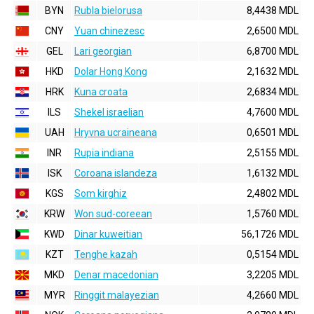
BYN
Rubla bielorusa
8,4438 MDL
CNY
Yuan chinezesc
2,6500 MDL
GEL
Lari georgian
6,8700 MDL
HKD
Dolar Hong Kong
2,1632 MDL
HRK
Kuna croata
2,6834 MDL
ILS
Shekel israelian
4,7600 MDL
UAH
Hryvna ucraineana
0,6501 MDL
INR
Rupia indiana
2,5155 MDL
ISK
Coroana islandeza
1,6132 MDL
KGS
Som kirghiz
2,4802 MDL
KRW
Won sud-coreean
1,5760 MDL
KWD
Dinar kuweitian
56,1726 MDL
KZT
Tenghe kazah
0,5154 MDL
MKD
Denar macedonian
3,2205 MDL
MYR
Ringgit malayezian
4,2660 MDL