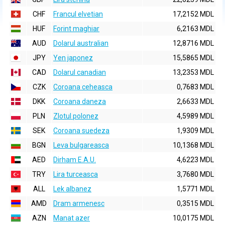
CHF
Francul elvetian
17,2152 MDL
HUF
Forint maghiar
6,2163 MDL
AUD
Dolarul australian
12,8716 MDL
JPY
Yen japonez
15,5865 MDL
CAD
Dolarul canadian
13,2353 MDL
CZK
Coroana ceheasca
0,7683 MDL
DKK
Coroana daneza
2,6633 MDL
PLN
Zlotul polonez
4,5989 MDL
SEK
Coroana suedeza
1,9309 MDL
BGN
Leva bulgareasca
10,1368 MDL
AED
Dirham E.A.U.
4,6223 MDL
TRY
Lira turceasca
3,7680 MDL
ALL
Lek albanez
1,5771 MDL
AMD
Dram armenesc
0,3515 MDL
AZN
Manat azer
10,0175 MDL