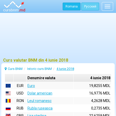
Romana
Русский
Togg
navig
Curs valutar BNM din 4 iunie 2018
Curs BNM
Istoric curs BNM
4 Iunie 2018
Denumire valuta
4 iunie 2018
EUR
Euro
19,8255 MDL
USD
Dolar american
16,9776 MDL
RON
Leul romanesc
4,2628 MDL
RUB
Rubla ruseasca
0,2735 MDL
GBP
Lira sterlina
22,6259 MDL