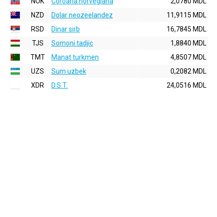
NOK
Coroana norvegiana
2,0780 MDL
NZD
Dolar neozeelandez
11,9115 MDL
RSD
Dinar sirb
16,7845 MDL
TJS
Somoni tadjic
1,8840 MDL
TMT
Manat turkmen
4,8507 MDL
UZS
Sum uzbek
0,2082 MDL
XDR
D.S.T.
24,0516 MDL