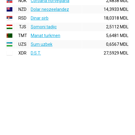
NOK
Coroana norvegiana
2,4838 MDL
NZD
Dolar neozeelandez
14,3933 MDL
RSD
Dinar sirb
18,0318 MDL
TJS
Somoni tadjic
2,5112 MDL
TMT
Manat turkmen
5,6481 MDL
UZS
Sum uzbek
0,6567 MDL
XDR
D.S.T.
27,5929 MDL