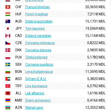
CHF
Francul elvetian
20,3650 MDL
HUF
Forint maghiar
7,2118 MDL
AUD
Dolarul australian
15,1731 MDL
JPY
Yen japonez
19,5069 MDL
CAD
Dolarul canadian
15,1168 MDL
CZK
Coroana ceheasca
0,8222 MDL
DKK
Coroana daneza
2,9835 MDL
PLN
Zlotul polonez
5,1782 MDL
SEK
Coroana suedeza
2,3170 MDL
BGN
Leva bulgareasca
11,3595 MDL
AED
Dirham E.A.U.
5,3820 MDL
TRY
Lira turceasca
6,5792 MDL
ALL
Lek albanez
1,6196 MDL
AMD
Dram armenesc
0,4166 MDL
AZN
Manat azer
12,3552 MDL