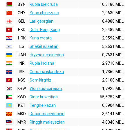
BYN
Rubla bielorusa
10,3180 MDL
CNY
Yuan chinezesc
2,9630 MDL
GEL
Lari georgian
8,4888 MDL
HKD
Dolar Hong Kong
2,5489 MDL
HRK
Kuna croata
2,9592 MDL
ILS
Shekel israelian
5,2631 MDL
UAH
Hryvna ucraineana
0,7631 MDL
INR
Rupia indiana
2,9710 MDL
ISK
Coroana islandeza
1,7369 MDL
KGS
Som kirghiz
2,9108 MDL
KRW
Won sud-coreean
1,7925 MDL
KWD
Dinar kuweitian
65,5752 MDL
KZT
Tenghe kazah
0,5904 MDL
MKD
Denar macedonian
3,6141 MDL
MYR
Ringgit malayezian
4,8048 MDL