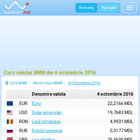
Romana
Русский
Togg
navig
Curs valutar BNM din 4 octombrie 2016
Curs BNM
Istoric curs BNM
4 Octombrie 2016
Denumire valuta
4 octombrie 2016
EUR
Euro
22,2166 MDL
USD
Dolar american
19,7683 MDL
RON
Leul romanesc
4,9931 MDL
RUB
Rubla ruseasca
0,3177 MDL
GBP
Lira sterlina
25,4635 MDL