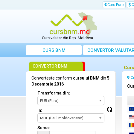
Curs Euro
C
Curs valutar din Rep. Moldova
CURS BNM
CONVERTOR VALUTA
CONVERTOR BNM
Curs
C
Converteste conform
cursului BNM
din
5
Decembrie 2016
:
Cur
Transforma din:
EUR (Euro)
in:
MDL (Leul moldovenesc)
Suma: