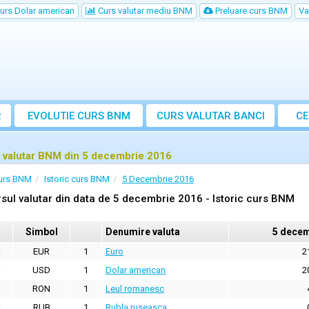
urs Dolar american
Curs valutar mediu BNM
Preluare curs BNM
Va
R
EVOLUTIE CURS BNM
CURS
VALUTAR
BANCI
CE
VA
 valutar BNM din 5 decembrie 2016
urs BNM
Istoric curs BNM
5 Decembrie 2016
sul valutar din data de 5 decembrie 2016 - Istoric curs BNM
Simbol
Denumire valuta
5 decem
EUR
1
Euro
2
USD
1
Dolar american
2
RON
1
Leul romanesc
RUB
1
Rubla ruseasca