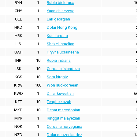
BYN
1
Rubla bielorusa
1
CNY
1
Yuan chinezesc
GEL
1
Lari georgian
HKD
1
Dolar Hong Kong
HRK
1
Kuna croata
ILS
1
Shekel israelian
UAH
1
Hryvna ucraineana
INR
10
Rupia indiana
ISK
10
Coroana islandeza
KGS
10
Som kirghiz
KRW
100
Won sud-coreean
KWD
1
Dinar kuweitian
6
KZT
10
Tenghe kazah
MKD
10
Denar macedonian
MYR
1
Ringgit malayezian
NOK
1
Coroana norvegiana
NZD
1
Dolar neozeelandez
1