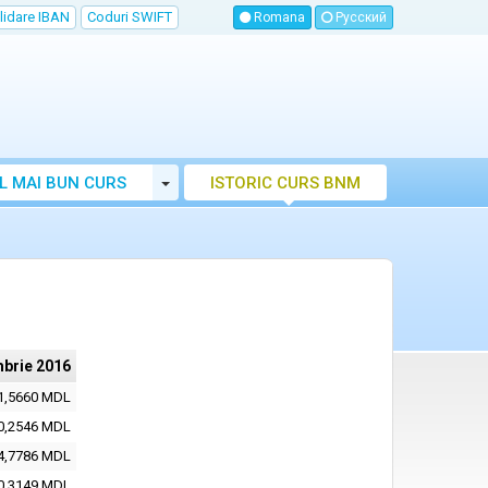
lidare IBAN
Coduri SWIFT
Romana
Русский
Toggle Dropdown
L MAI BUN CURS
ISTORIC CURS BNM
LUTAR MOLDOVA
brie 2016
1,5660 MDL
0,2546 MDL
4,7786 MDL
0,3149 MDL