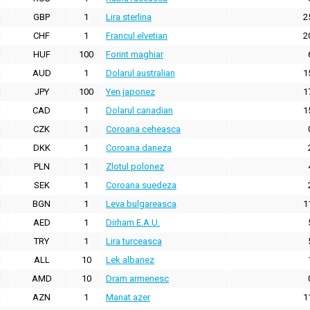
GBP
1
Lira sterlina
2
CHF
1
Francul elvetian
2
HUF
100
Forint maghiar
AUD
1
Dolarul australian
1
JPY
100
Yen japonez
1
CAD
1
Dolarul canadian
1
CZK
1
Coroana ceheasca
DKK
1
Coroana daneza
PLN
1
Zlotul polonez
SEK
1
Coroana suedeza
BGN
1
Leva bulgareasca
1
AED
1
Dirham E.A.U.
TRY
1
Lira turceasca
ALL
10
Lek albanez
AMD
10
Dram armenesc
AZN
1
Manat azer
1