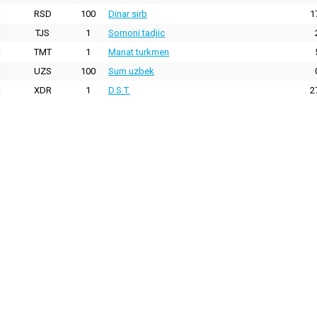
RSD
100
Dinar sirb
1
TJS
1
Somoni tadjic
TMT
1
Manat turkmen
UZS
100
Sum uzbek
XDR
1
D.S.T.
2