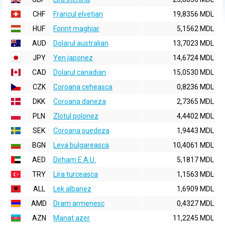
CHF
Francul elvetian
19,8356 MDL
HUF
Forint maghiar
5,1562 MDL
AUD
Dolarul australian
13,7023 MDL
JPY
Yen japonez
14,6724 MDL
CAD
Dolarul canadian
15,0530 MDL
CZK
Coroana ceheasca
0,8236 MDL
DKK
Coroana daneza
2,7365 MDL
PLN
Zlotul polonez
4,4402 MDL
SEK
Coroana suedeza
1,9443 MDL
BGN
Leva bulgareasca
10,4061 MDL
AED
Dirham E.A.U.
5,1817 MDL
TRY
Lira turceasca
1,1563 MDL
ALL
Lek albanez
1,6909 MDL
AMD
Dram armenesc
0,4327 MDL
AZN
Manat azer
11,2245 MDL