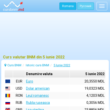
Romana
Русский
Togg
navig
Curs valutar BNM din 5 iunie 2022
Curs BNM
Istoric curs BNM
5 Iunie 2022
Denumire valuta
5 iunie 2022
EUR
Euro
20,3550 MDL
USD
Dolar american
19,0323 MDL
RON
Leul romanesc
4,1203 MDL
RUB
Rubla ruseasca
0,3056 MDL
GBP
Lira sterlina
23,8856 MDL