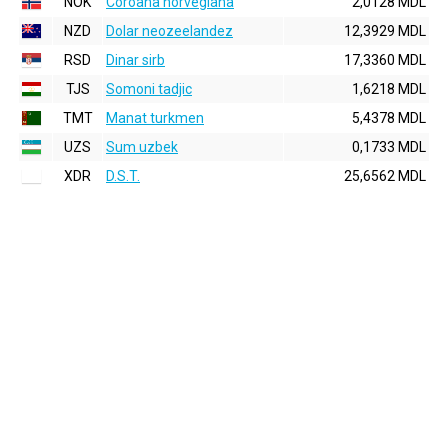
NOK
Coroana norvegiana
2,0128 MDL
NZD
Dolar neozeelandez
12,3929 MDL
RSD
Dinar sirb
17,3360 MDL
TJS
Somoni tadjic
1,6218 MDL
TMT
Manat turkmen
5,4378 MDL
UZS
Sum uzbek
0,1733 MDL
XDR
D.S.T.
25,6562 MDL