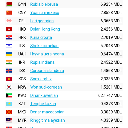
BYN
Rubla bielorusa
6,9254 MDL
CNY
Yuan chinezesc
2,8528 MDL
GEL
Lari georgian
6,3653 MDL
HKD
Dolar Hong Kong
2,4256 MDL
HRK
Kuna croata
2,7019 MDL
ILS
Shekel israelian
5,7048 MDL
UAH
Hryvna ucraineana
0,6474 MDL
INR
Rupia indiana
2,4522 MDL
ISK
Coroana islandeza
1,4868 MDL
KGS
Som kirghiz
2,3338 MDL
KRW
Won sud-coreean
1,5201 MDL
KWD
Dinar kuweitian
62,1747 MDL
KZT
Tenghe kazah
0,4373 MDL
MKD
Denar macedonian
3,3039 MDL
MYR
Ringgit malayezian
4,3359 MDL