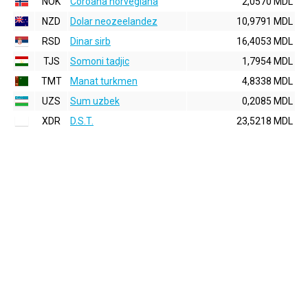
NOK
Coroana norvegiana
2,0570 MDL
NZD
Dolar neozeelandez
10,9791 MDL
RSD
Dinar sirb
16,4053 MDL
TJS
Somoni tadjic
1,7954 MDL
TMT
Manat turkmen
4,8338 MDL
UZS
Sum uzbek
0,2085 MDL
XDR
D.S.T.
23,5218 MDL