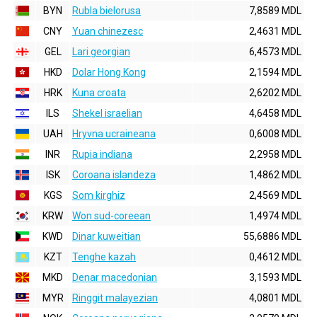
BYN
Rubla bielorusa
7,8589 MDL
CNY
Yuan chinezesc
2,4631 MDL
GEL
Lari georgian
6,4573 MDL
HKD
Dolar Hong Kong
2,1594 MDL
HRK
Kuna croata
2,6202 MDL
ILS
Shekel israelian
4,6458 MDL
UAH
Hryvna ucraineana
0,6008 MDL
INR
Rupia indiana
2,2958 MDL
ISK
Coroana islandeza
1,4862 MDL
KGS
Som kirghiz
2,4569 MDL
KRW
Won sud-coreean
1,4974 MDL
KWD
Dinar kuweitian
55,6886 MDL
KZT
Tenghe kazah
0,4612 MDL
MKD
Denar macedonian
3,1593 MDL
MYR
Ringgit malayezian
4,0801 MDL