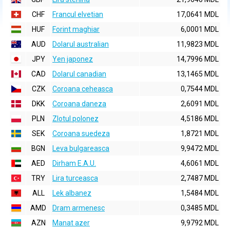
CHF
Francul elvetian
17,0641 MDL
HUF
Forint maghiar
6,0001 MDL
AUD
Dolarul australian
11,9823 MDL
JPY
Yen japonez
14,7996 MDL
CAD
Dolarul canadian
13,1465 MDL
CZK
Coroana ceheasca
0,7544 MDL
DKK
Coroana daneza
2,6091 MDL
PLN
Zlotul polonez
4,5186 MDL
SEK
Coroana suedeza
1,8721 MDL
BGN
Leva bulgareasca
9,9472 MDL
AED
Dirham E.A.U.
4,6061 MDL
TRY
Lira turceasca
2,7487 MDL
ALL
Lek albanez
1,5484 MDL
AMD
Dram armenesc
0,3485 MDL
AZN
Manat azer
9,9792 MDL