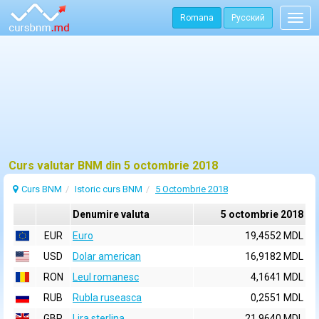
Romana
Русский
Togg
navig
Curs valutar BNM din 5 octombrie 2018
Curs BNM
Istoric curs BNM
5 Octombrie 2018
Denumire valuta
5 octombrie 2018
EUR
Euro
19,4552 MDL
USD
Dolar american
16,9182 MDL
RON
Leul romanesc
4,1641 MDL
RUB
Rubla ruseasca
0,2551 MDL
GBP
Lira sterlina
21,9640 MDL