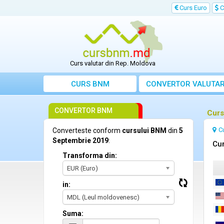
Curs Euro
C
Curs valutar din Rep. Moldova
CURS BNM
CONVERTOR VALUTA
CONVERTOR BNM
Curs
C
Converteste conform
cursului BNM
din
5
Septembrie 2019
:
Cur
Transforma din:
EUR (Euro)
in:
MDL (Leul moldovenesc)
Suma: