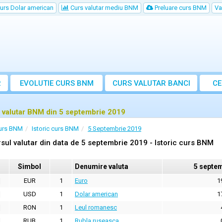
urs Dolar american
Curs valutar mediu BNM
Preluare curs BNM
Va
R
EVOLUTIE CURS BNM
CURS
VALUTAR
BANCI
CE
VA
 valutar BNM din 5 septembrie 2019
urs BNM
Istoric curs BNM
5 Septembrie 2019
sul valutar din data de 5 septembrie 2019 - Istoric curs BNM
Simbol
Denumire valuta
5 septe
EUR
1
Euro
1
USD
1
Dolar american
1
RON
1
Leul romanesc
RUB
1
Rubla ruseasca