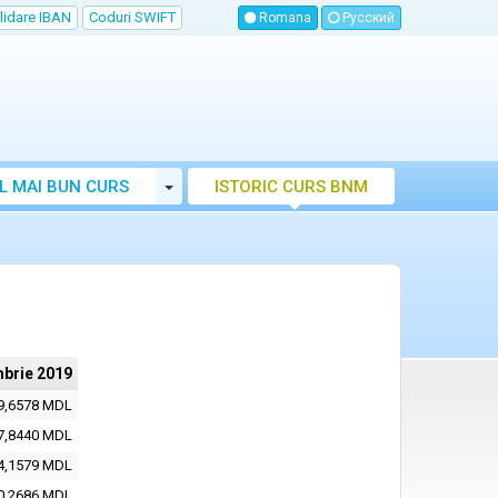
lidare IBAN
Coduri SWIFT
Romana
Русский
Toggle Dropdown
L MAI BUN CURS
ISTORIC CURS BNM
LUTAR MOLDOVA
mbrie 2019
9,6578 MDL
7,8440 MDL
4,1579 MDL
0,2686 MDL