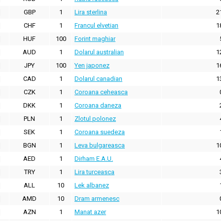
GBP
1
Lira sterlina
2
CHF
1
Francul elvetian
1
HUF
100
Forint maghiar
AUD
1
Dolarul australian
1
JPY
100
Yen japonez
1
CAD
1
Dolarul canadian
1
CZK
1
Coroana ceheasca
DKK
1
Coroana daneza
PLN
1
Zlotul polonez
SEK
1
Coroana suedeza
BGN
1
Leva bulgareasca
1
AED
1
Dirham E.A.U.
TRY
1
Lira turceasca
ALL
10
Lek albanez
AMD
10
Dram armenesc
AZN
1
Manat azer
1