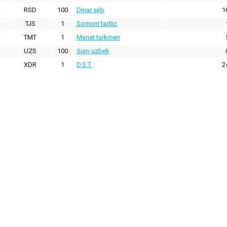
RSD
100
Dinar sirb
1
TJS
1
Somoni tadjic
TMT
1
Manat turkmen
UZS
100
Sum uzbek
XDR
1
D.S.T.
2