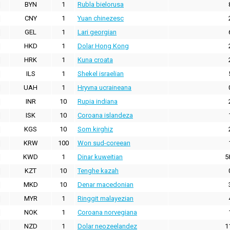
BYN
1
Rubla bielorusa
CNY
1
Yuan chinezesc
GEL
1
Lari georgian
HKD
1
Dolar Hong Kong
HRK
1
Kuna croata
ILS
1
Shekel israelian
UAH
1
Hryvna ucraineana
INR
10
Rupia indiana
ISK
10
Coroana islandeza
KGS
10
Som kirghiz
KRW
100
Won sud-coreean
KWD
1
Dinar kuweitian
5
KZT
10
Tenghe kazah
MKD
10
Denar macedonian
MYR
1
Ringgit malayezian
NOK
1
Coroana norvegiana
NZD
1
Dolar neozeelandez
1