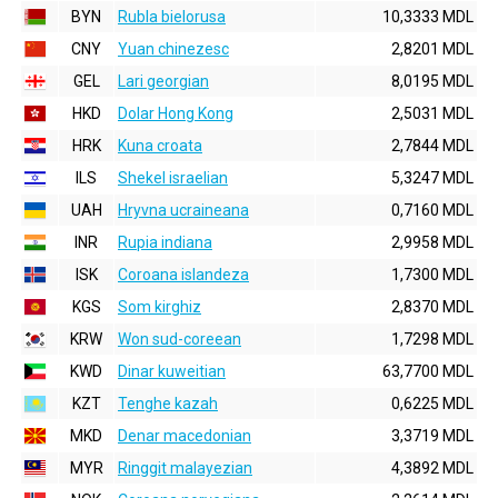
BYN
Rubla bielorusa
10,3333 MDL
CNY
Yuan chinezesc
2,8201 MDL
GEL
Lari georgian
8,0195 MDL
HKD
Dolar Hong Kong
2,5031 MDL
HRK
Kuna croata
2,7844 MDL
ILS
Shekel israelian
5,3247 MDL
UAH
Hryvna ucraineana
0,7160 MDL
INR
Rupia indiana
2,9958 MDL
ISK
Coroana islandeza
1,7300 MDL
KGS
Som kirghiz
2,8370 MDL
KRW
Won sud-coreean
1,7298 MDL
KWD
Dinar kuweitian
63,7700 MDL
KZT
Tenghe kazah
0,6225 MDL
MKD
Denar macedonian
3,3719 MDL
MYR
Ringgit malayezian
4,3892 MDL