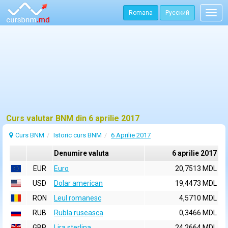
Romana
Русский
Togg
navig
Curs valutar BNM din 6 aprilie 2017
Curs BNM
Istoric curs BNM
6 Aprilie 2017
Denumire valuta
6 aprilie 2017
EUR
Euro
20,7513 MDL
USD
Dolar american
19,4473 MDL
RON
Leul romanesc
4,5710 MDL
RUB
Rubla ruseasca
0,3466 MDL
GBP
Lira sterlina
24,2664 MDL