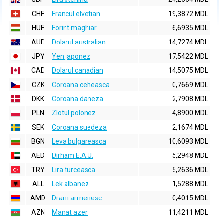
CHF
Francul elvetian
19,3872 MDL
HUF
Forint maghiar
6,6935 MDL
AUD
Dolarul australian
14,7274 MDL
JPY
Yen japonez
17,5422 MDL
CAD
Dolarul canadian
14,5075 MDL
CZK
Coroana ceheasca
0,7669 MDL
DKK
Coroana daneza
2,7908 MDL
PLN
Zlotul polonez
4,8900 MDL
SEK
Coroana suedeza
2,1674 MDL
BGN
Leva bulgareasca
10,6093 MDL
AED
Dirham E.A.U.
5,2948 MDL
TRY
Lira turceasca
5,2636 MDL
ALL
Lek albanez
1,5288 MDL
AMD
Dram armenesc
0,4015 MDL
AZN
Manat azer
11,4211 MDL