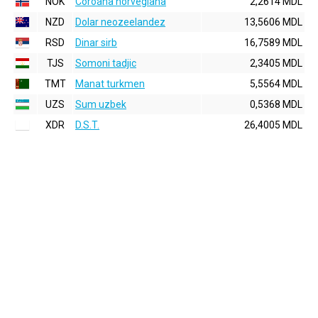
NOK
Coroana norvegiana
2,2614 MDL
NZD
Dolar neozeelandez
13,5606 MDL
RSD
Dinar sirb
16,7589 MDL
TJS
Somoni tadjic
2,3405 MDL
TMT
Manat turkmen
5,5564 MDL
UZS
Sum uzbek
0,5368 MDL
XDR
D.S.T.
26,4005 MDL