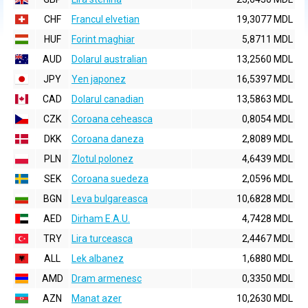
CHF
Francul elvetian
19,3077 MDL
HUF
Forint maghiar
5,8711 MDL
AUD
Dolarul australian
13,2560 MDL
JPY
Yen japonez
16,5397 MDL
CAD
Dolarul canadian
13,5863 MDL
CZK
Coroana ceheasca
0,8054 MDL
DKK
Coroana daneza
2,8089 MDL
PLN
Zlotul polonez
4,6439 MDL
SEK
Coroana suedeza
2,0596 MDL
BGN
Leva bulgareasca
10,6828 MDL
AED
Dirham E.A.U.
4,7428 MDL
TRY
Lira turceasca
2,4467 MDL
ALL
Lek albanez
1,6880 MDL
AMD
Dram armenesc
0,3350 MDL
AZN
Manat azer
10,2630 MDL