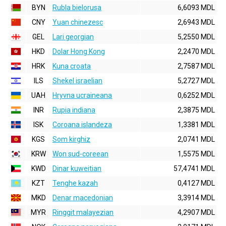
BYN
Rubla bielorusa
6,6093 MDL
CNY
Yuan chinezesc
2,6943 MDL
GEL
Lari georgian
5,2550 MDL
HKD
Dolar Hong Kong
2,2470 MDL
HRK
Kuna croata
2,7587 MDL
ILS
Shekel israelian
5,2727 MDL
UAH
Hryvna ucraineana
0,6252 MDL
INR
Rupia indiana
2,3875 MDL
ISK
Coroana islandeza
1,3381 MDL
KGS
Som kirghiz
2,0741 MDL
KRW
Won sud-coreean
1,5575 MDL
KWD
Dinar kuweitian
57,4741 MDL
KZT
Tenghe kazah
0,4127 MDL
MKD
Denar macedonian
3,3914 MDL
MYR
Ringgit malayezian
4,2907 MDL