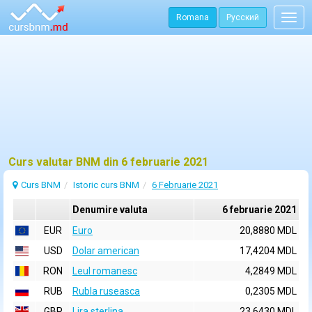
Romana
Русский
Togg
navig
Curs valutar BNM din 6 februarie 2021
Curs BNM
Istoric curs BNM
6 Februarie 2021
Denumire valuta
6 februarie 2021
EUR
Euro
20,8880 MDL
USD
Dolar american
17,4204 MDL
RON
Leul romanesc
4,2849 MDL
RUB
Rubla ruseasca
0,2305 MDL
GBP
Lira sterlina
23,6430 MDL