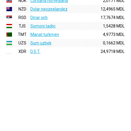
NOK
Coroana norvegiana
2,0171 MDL
NZD
Dolar neozeelandez
12,4965 MDL
RSD
Dinar sirb
17,7674 MDL
TJS
Somoni tadjic
1,5428 MDL
TMT
Manat turkmen
4,9773 MDL
UZS
Sum uzbek
0,1662 MDL
XDR
D.S.T.
24,9718 MDL