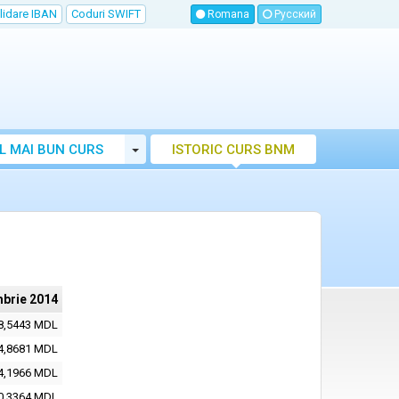
lidare IBAN
Coduri SWIFT
Romana
Русский
Toggle Dropdown
L MAI BUN CURS
ISTORIC CURS BNM
LUTAR MOLDOVA
mbrie 2014
8,5443 MDL
4,8681 MDL
4,1966 MDL
0,3364 MDL