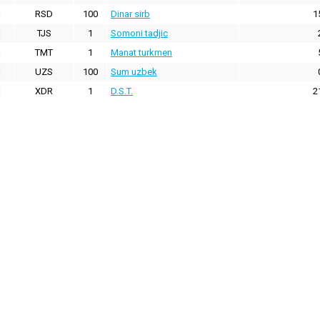
RSD
100
Dinar sirb
1
TJS
1
Somoni tadjic
TMT
1
Manat turkmen
UZS
100
Sum uzbek
XDR
1
D.S.T.
2