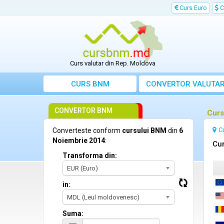
Curs Euro
C
Curs valutar din Rep. Moldova
CURS BNM
CONVERTOR VALUTA
CONVERTOR BNM
Curs
C
Converteste conform
cursului BNM
din
6
Noiembrie 2014
:
Cur
Transforma din:
EUR (Euro)
in:
MDL (Leul moldovenesc)
Suma: