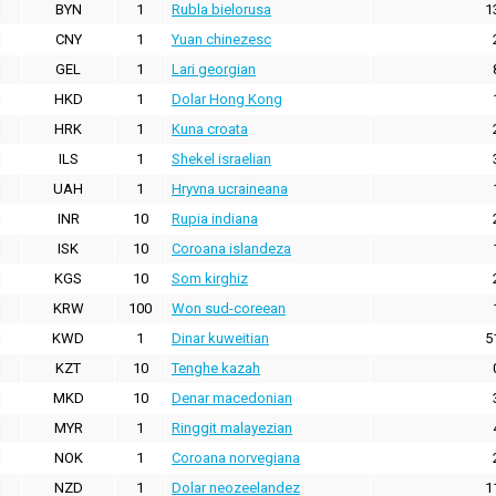
BYN
1
Rubla bielorusa
1
CNY
1
Yuan chinezesc
GEL
1
Lari georgian
HKD
1
Dolar Hong Kong
HRK
1
Kuna croata
ILS
1
Shekel israelian
UAH
1
Hryvna ucraineana
INR
10
Rupia indiana
ISK
10
Coroana islandeza
KGS
10
Som kirghiz
KRW
100
Won sud-coreean
KWD
1
Dinar kuweitian
5
KZT
10
Tenghe kazah
MKD
10
Denar macedonian
MYR
1
Ringgit malayezian
NOK
1
Coroana norvegiana
NZD
1
Dolar neozeelandez
1