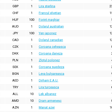
GBP
1
Lira sterlina
2
CHF
1
Francul elvetian
1
HUF
100
Forint maghiar
AUD
1
Dolarul australian
1
JPY
100
Yen japonez
1
CAD
1
Dolarul canadian
1
CZK
1
Coroana ceheasca
DKK
1
Coroana daneza
PLN
1
Zlotul polonez
SEK
1
Coroana suedeza
BGN
1
Leva bulgareasca
AED
1
Dirham E.A.U.
TRY
1
Lira turceasca
ALL
10
Lek albanez
AMD
10
Dram armenesc
AZN
1
Manat azer
1