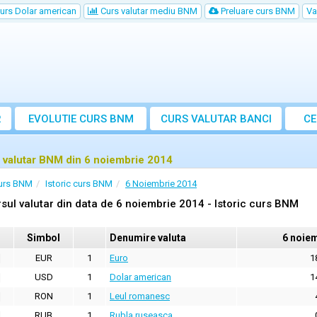
urs Dolar american
Curs valutar mediu BNM
Preluare curs BNM
Va
R
EVOLUTIE CURS BNM
CURS
VALUTAR
BANCI
CE
VA
 valutar BNM din 6 noiembrie 2014
urs BNM
Istoric curs BNM
6 Noiembrie 2014
sul valutar din data de 6 noiembrie 2014 - Istoric curs BNM
Simbol
Denumire valuta
6 noie
EUR
1
Euro
1
USD
1
Dolar american
1
RON
1
Leul romanesc
RUB
1
Rubla ruseasca