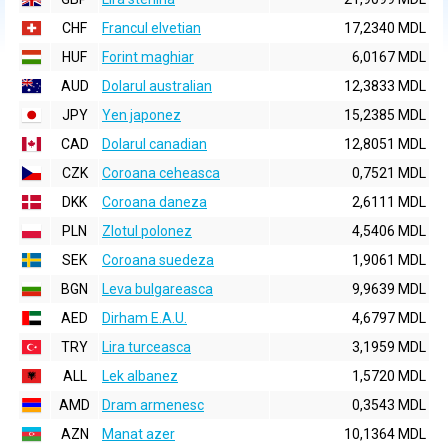
CHF
Francul elvetian
17,2340 MDL
HUF
Forint maghiar
6,0167 MDL
AUD
Dolarul australian
12,3833 MDL
JPY
Yen japonez
15,2385 MDL
CAD
Dolarul canadian
12,8051 MDL
CZK
Coroana ceheasca
0,7521 MDL
DKK
Coroana daneza
2,6111 MDL
PLN
Zlotul polonez
4,5406 MDL
SEK
Coroana suedeza
1,9061 MDL
BGN
Leva bulgareasca
9,9639 MDL
AED
Dirham E.A.U.
4,6797 MDL
TRY
Lira turceasca
3,1959 MDL
ALL
Lek albanez
1,5720 MDL
AMD
Dram armenesc
0,3543 MDL
AZN
Manat azer
10,1364 MDL