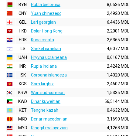
BYN
Rubla bielorusa
8,0536 MDL
CNY
Yuan chinezesc
2,4920 MDL
GEL
Lari georgian
6,4436 MDL
HKD
Dolar Hong Kong
2,2001 MDL
HRK
Kuna croata
2,6365 MDL
ILS
Shekel israelian
4,6077 MDL
UAH
Hryvna ucraineana
0,6167 MDL
INR
Rupia indiana
2,4242 MDL
ISK
Coroana islandeza
1,4020 MDL
KGS
Som kirghiz
2,4607 MDL
KRW
Won sud-coreean
1,5335 MDL
KWD
Dinar kuweitian
56,5144 MDL
KZT
Tenghe kazah
0,4632 MDL
MKD
Denar macedonian
3,1690 MDL
MYR
Ringgit malayezian
4,1268 MDL