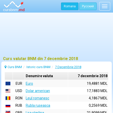
Romana
Русский
Togg
navig
Curs valutar BNM din 7 decembrie 2018
Curs BNM
Istoric curs BNM
7 Decembrie 2018
Denumire valuta
7 decembrie 2018
EUR
Euro
19,4881 MDL
USD
Dolar american
17,1883 MDL
RON
Leul romanesc
4,1867 MDL
RUB
Rubla ruseasca
0,2569 MDL
GBP
Lira sterlina
21,9099 MDL