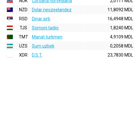
NOK
Coroana norvegiana
2,0111 MDL
NZD
Dolar neozeelandez
11,8092 MDL
RSD
Dinar sirb
16,4948 MDL
TJS
Somoni tadjic
1,8240 MDL
TMT
Manat turkmen
4,9109 MDL
UZS
Sum uzbek
0,2058 MDL
XDR
D.S.T.
23,7830 MDL