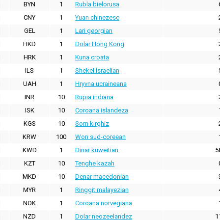
BYN
1
Rubla bielorusa
CNY
1
Yuan chinezesc
GEL
1
Lari georgian
HKD
1
Dolar Hong Kong
HRK
1
Kuna croata
ILS
1
Shekel israelian
UAH
1
Hryvna ucraineana
INR
10
Rupia indiana
ISK
10
Coroana islandeza
KGS
10
Som kirghiz
KRW
100
Won sud-coreean
KWD
1
Dinar kuweitian
5
KZT
10
Tenghe kazah
MKD
10
Denar macedonian
MYR
1
Ringgit malayezian
NOK
1
Coroana norvegiana
NZD
1
Dolar neozeelandez
1