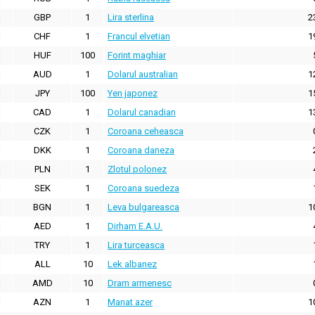
GBP
1
Lira sterlina
2
CHF
1
Francul elvetian
1
HUF
100
Forint maghiar
AUD
1
Dolarul australian
1
JPY
100
Yen japonez
1
CAD
1
Dolarul canadian
1
CZK
1
Coroana ceheasca
DKK
1
Coroana daneza
PLN
1
Zlotul polonez
SEK
1
Coroana suedeza
BGN
1
Leva bulgareasca
1
AED
1
Dirham E.A.U.
TRY
1
Lira turceasca
ALL
10
Lek albanez
AMD
10
Dram armenesc
AZN
1
Manat azer
1