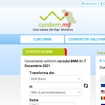
Curs Euro
C
Curs valutar din Rep. Moldova
CURS BNM
CONVERTOR VALUTA
CONVERTOR BNM
Curs
C
Converteste conform
cursului BNM
din
7
Decembrie 2021
:
Cur
Transforma din:
EUR (Euro)
in:
MDL (Leul moldovenesc)
Suma: