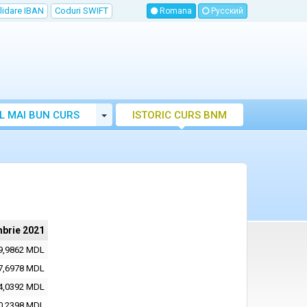
lidare IBAN
Coduri SWIFT
Romana
Русский
Toggle Dropdown
L MAI BUN CURS
ISTORIC CURS BNM
LUTAR MOLDOVA
brie 2021
9,9862 MDL
7,6978 MDL
4,0392 MDL
0,2398 MDL