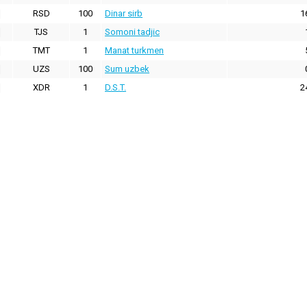
RSD
100
Dinar sirb
1
TJS
1
Somoni tadjic
TMT
1
Manat turkmen
UZS
100
Sum uzbek
XDR
1
D.S.T.
2