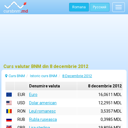
Romana
Русский
Togg
navig
Curs valutar BNM din 8 decembrie 2012
Curs BNM
Istoric curs BNM
8 Decembrie 2012
Denumire valuta
8 decembrie 2012
EUR
Euro
16,0611 MDL
USD
Dolar american
12,2951 MDL
RON
Leul romanesc
3,5357 MDL
RUB
Rubla ruseasca
0,3985 MDL
GBP
Lira sterlina
19,8056 MDL