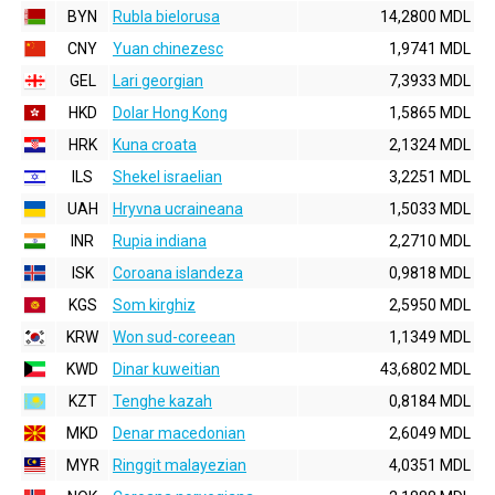
BYN
Rubla bielorusa
14,2800 MDL
CNY
Yuan chinezesc
1,9741 MDL
GEL
Lari georgian
7,3933 MDL
HKD
Dolar Hong Kong
1,5865 MDL
HRK
Kuna croata
2,1324 MDL
ILS
Shekel israelian
3,2251 MDL
UAH
Hryvna ucraineana
1,5033 MDL
INR
Rupia indiana
2,2710 MDL
ISK
Coroana islandeza
0,9818 MDL
KGS
Som kirghiz
2,5950 MDL
KRW
Won sud-coreean
1,1349 MDL
KWD
Dinar kuweitian
43,6802 MDL
KZT
Tenghe kazah
0,8184 MDL
MKD
Denar macedonian
2,6049 MDL
MYR
Ringgit malayezian
4,0351 MDL