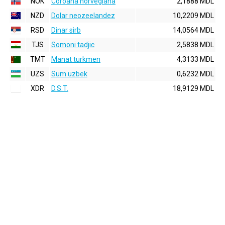
NOK
Coroana norvegiana
2,1888 MDL
NZD
Dolar neozeelandez
10,2209 MDL
RSD
Dinar sirb
14,0564 MDL
TJS
Somoni tadjic
2,5838 MDL
TMT
Manat turkmen
4,3133 MDL
UZS
Sum uzbek
0,6232 MDL
XDR
D.S.T.
18,9129 MDL