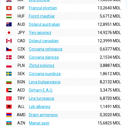
CHF
Francul elvetian
13,2640 MDL
HUF
Forint maghiar
5,6712 MDL
AUD
Dolarul australian
12,8951 MDL
JPY
Yen japonez
14,9276 MDL
CAD
Dolarul canadian
12,3999 MDL
CZK
Coroana ceheasca
0,6377 MDL
DKK
Coroana daneza
2,1534 MDL
PLN
Zlotul polonez
3,8887 MDL
SEK
Coroana suedeza
1,8612 MDL
BGN
Leva bulgareasca
8,2132 MDL
AED
Dirham E.A.U.
3,3475 MDL
TRY
Lira turceasca
6,8720 MDL
ALL
Lek albanez
1,1491 MDL
AMD
Dram armenesc
0,3020 MDL
AZN
Manat azer
15,6825 MDL