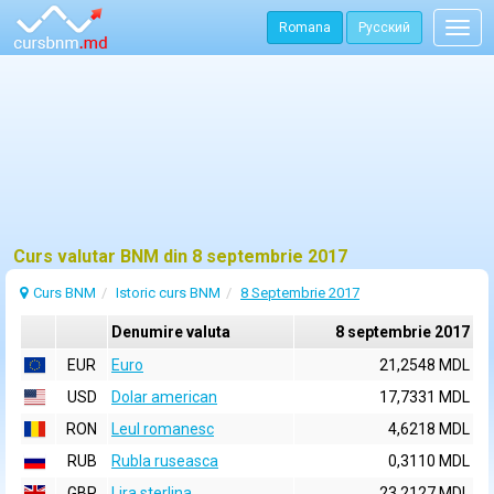
Romana
Русский
Togg
navig
Curs valutar BNM din 8 septembrie 2017
Curs BNM
Istoric curs BNM
8 Septembrie 2017
Denumire valuta
8 septembrie 2017
EUR
Euro
21,2548 MDL
USD
Dolar american
17,7331 MDL
RON
Leul romanesc
4,6218 MDL
RUB
Rubla ruseasca
0,3110 MDL
GBP
Lira sterlina
23,2127 MDL