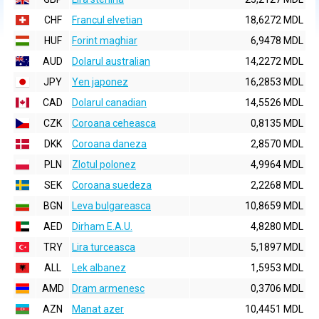
CHF
Francul elvetian
18,6272 MDL
HUF
Forint maghiar
6,9478 MDL
AUD
Dolarul australian
14,2272 MDL
JPY
Yen japonez
16,2853 MDL
CAD
Dolarul canadian
14,5526 MDL
CZK
Coroana ceheasca
0,8135 MDL
DKK
Coroana daneza
2,8570 MDL
PLN
Zlotul polonez
4,9964 MDL
SEK
Coroana suedeza
2,2268 MDL
BGN
Leva bulgareasca
10,8659 MDL
AED
Dirham E.A.U.
4,8280 MDL
TRY
Lira turceasca
5,1897 MDL
ALL
Lek albanez
1,5953 MDL
AMD
Dram armenesc
0,3706 MDL
AZN
Manat azer
10,4451 MDL