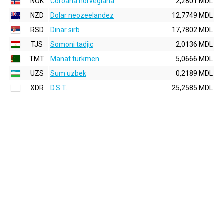
NOK
Coroana norvegiana
2,2801 MDL
NZD
Dolar neozeelandez
12,7749 MDL
RSD
Dinar sirb
17,7802 MDL
TJS
Somoni tadjic
2,0136 MDL
TMT
Manat turkmen
5,0666 MDL
UZS
Sum uzbek
0,2189 MDL
XDR
D.S.T.
25,2585 MDL