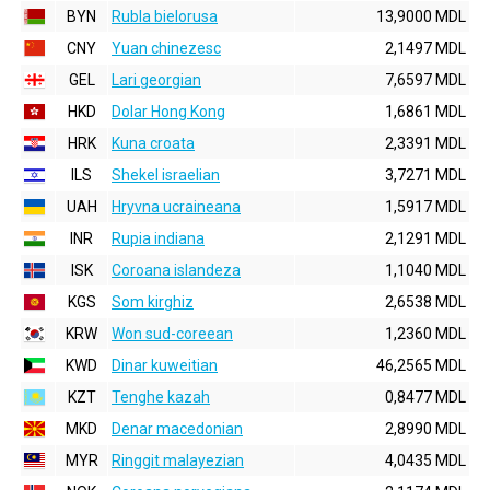
BYN
Rubla bielorusa
13,9000 MDL
CNY
Yuan chinezesc
2,1497 MDL
GEL
Lari georgian
7,6597 MDL
HKD
Dolar Hong Kong
1,6861 MDL
HRK
Kuna croata
2,3391 MDL
ILS
Shekel israelian
3,7271 MDL
UAH
Hryvna ucraineana
1,5917 MDL
INR
Rupia indiana
2,1291 MDL
ISK
Coroana islandeza
1,1040 MDL
KGS
Som kirghiz
2,6538 MDL
KRW
Won sud-coreean
1,2360 MDL
KWD
Dinar kuweitian
46,2565 MDL
KZT
Tenghe kazah
0,8477 MDL
MKD
Denar macedonian
2,8990 MDL
MYR
Ringgit malayezian
4,0435 MDL