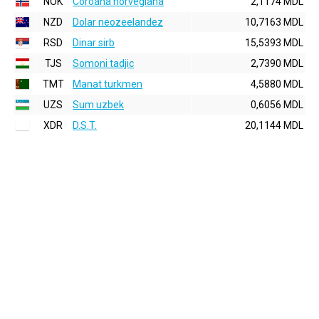
NOK
Coroana norvegiana
2,1174 MDL
NZD
Dolar neozeelandez
10,7163 MDL
RSD
Dinar sirb
15,5393 MDL
TJS
Somoni tadjic
2,7390 MDL
TMT
Manat turkmen
4,5880 MDL
UZS
Sum uzbek
0,6056 MDL
XDR
D.S.T.
20,1144 MDL