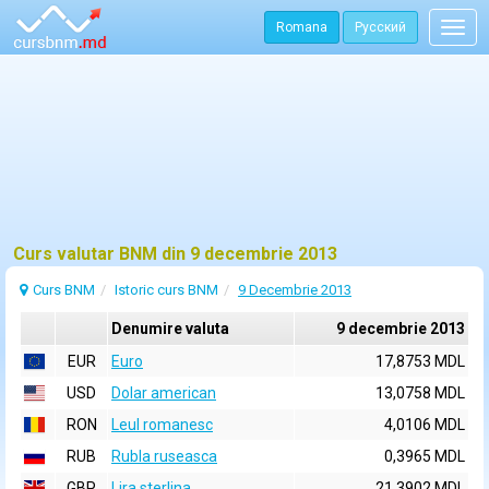
Romana
Русский
Togg
navig
Curs valutar BNM din 9 decembrie 2013
Curs BNM
Istoric curs BNM
9 Decembrie 2013
Denumire valuta
9 decembrie 2013
EUR
Euro
17,8753 MDL
USD
Dolar american
13,0758 MDL
RON
Leul romanesc
4,0106 MDL
RUB
Rubla ruseasca
0,3965 MDL
GBP
Lira sterlina
21,3902 MDL