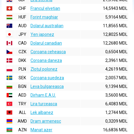
CHF
Francul elvetian
14,5943 MDL
HUF
Forint maghiar
5,9164 MDL
AUD
Dolarul australian
11,8565 MDL
JPY
Yen japonez
12,8025 MDL
CAD
Dolarul canadian
12,2680 MDL
CZK
Coroana ceheasca
0,6504 MDL
DKK
Coroana daneza
2,3961 MDL
PLN
Zlotul polonez
4,2619 MDL
SEK
Coroana suedeza
2,0057 MDL
BGN
Leva bulgareasca
9,1394 MDL
AED
Dirham E.A.U.
3,5600 MDL
TRY
Lira turceasca
6,4083 MDL
ALL
Lek albanez
1,2744 MDL
AMD
Dram armenesc
0,3209 MDL
AZN
Manat azer
16,6836 MDL