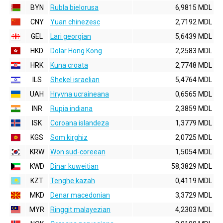
BYN
Rubla bielorusa
6,9815 MDL
CNY
Yuan chinezesc
2,7192 MDL
GEL
Lari georgian
5,6439 MDL
HKD
Dolar Hong Kong
2,2583 MDL
HRK
Kuna croata
2,7748 MDL
ILS
Shekel israelian
5,4764 MDL
UAH
Hryvna ucraineana
0,6565 MDL
INR
Rupia indiana
2,3859 MDL
ISK
Coroana islandeza
1,3779 MDL
KGS
Som kirghiz
2,0725 MDL
KRW
Won sud-coreean
1,5054 MDL
KWD
Dinar kuweitian
58,3829 MDL
KZT
Tenghe kazah
0,4119 MDL
MKD
Denar macedonian
3,3729 MDL
MYR
Ringgit malayezian
4,2303 MDL