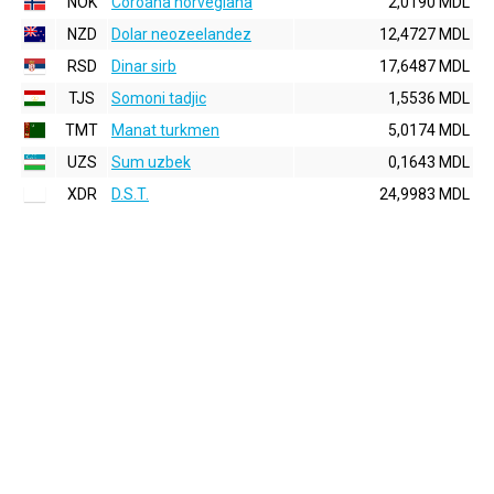
NOK
Coroana norvegiana
2,0190 MDL
NZD
Dolar neozeelandez
12,4727 MDL
RSD
Dinar sirb
17,6487 MDL
TJS
Somoni tadjic
1,5536 MDL
TMT
Manat turkmen
5,0174 MDL
UZS
Sum uzbek
0,1643 MDL
XDR
D.S.T.
24,9983 MDL