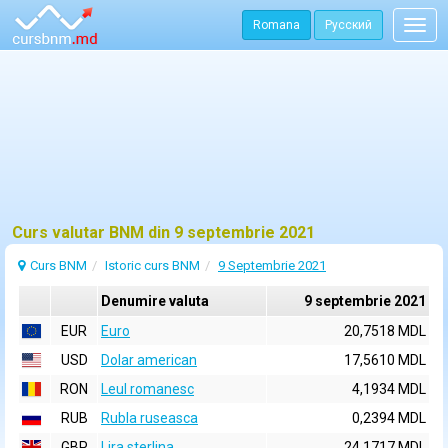
Romana
Русский
Togg
navig
Curs valutar BNM din 9 septembrie 2021
Curs BNM
Istoric curs BNM
9 Septembrie 2021
Denumire valuta
9 septembrie 2021
EUR
Euro
20,7518 MDL
USD
Dolar american
17,5610 MDL
RON
Leul romanesc
4,1934 MDL
RUB
Rubla ruseasca
0,2394 MDL
GBP
Lira sterlina
24,1717 MDL