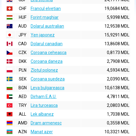
CHF
Francul elvetian
19,0684 MDL
HUF
Forint maghiar
5,9398 MDL
AUD
Dolarul australian
12,9538 MDL
JPY
Yen japonez
15,9291 MDL
CAD
Dolarul canadian
13,8608 MDL
CZK
Coroana ceheasca
0,8173 MDL
DKK
Coroana daneza
2,7908 MDL
PLN
Zlotul polonez
4,5934 MDL
SEK
Coroana suedeza
2,0390 MDL
BGN
Leva bulgareasca
10,6138 MDL
AED
Dirham E.A.U.
4,7811 MDL
TRY
Lira turceasca
2,0803 MDL
ALL
Lek albanez
1,7038 MDL
AMD
Dram armenesc
0,3558 MDL
AZN
Manat azer
10,3321 MDL