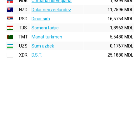
NOK
Coroana norvegiana
1,9394 MDL
NZD
Dolar neozeelandez
11,7596 MDL
RSD
Dinar sirb
16,5754 MDL
TJS
Somoni tadjic
1,8963 MDL
TMT
Manat turkmen
5,5480 MDL
UZS
Sum uzbek
0,1767 MDL
XDR
D.S.T.
25,1880 MDL