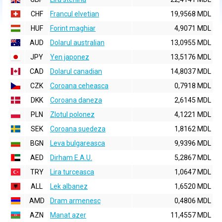
CHF
Francul elvetian
19,9568 MDL
HUF
Forint maghiar
4,9071 MDL
AUD
Dolarul australian
13,0955 MDL
JPY
Yen japonez
13,5176 MDL
CAD
Dolarul canadian
14,8037 MDL
CZK
Coroana ceheasca
0,7918 MDL
DKK
Coroana daneza
2,6145 MDL
PLN
Zlotul polonez
4,1221 MDL
SEK
Coroana suedeza
1,8162 MDL
BGN
Leva bulgareasca
9,9396 MDL
AED
Dirham E.A.U.
5,2867 MDL
TRY
Lira turceasca
1,0647 MDL
ALL
Lek albanez
1,6520 MDL
AMD
Dram armenesc
0,4806 MDL
AZN
Manat azer
11,4557 MDL