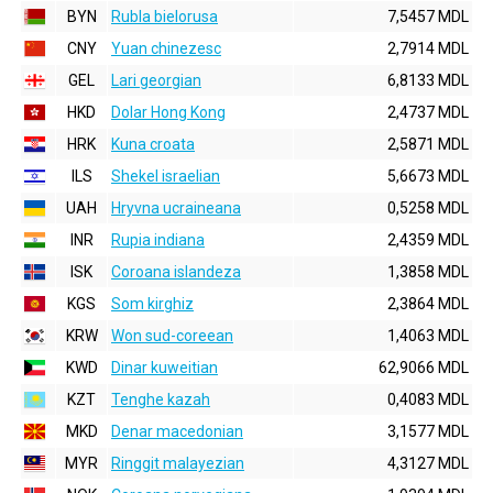
BYN
Rubla bielorusa
7,5457 MDL
CNY
Yuan chinezesc
2,7914 MDL
GEL
Lari georgian
6,8133 MDL
HKD
Dolar Hong Kong
2,4737 MDL
HRK
Kuna croata
2,5871 MDL
ILS
Shekel israelian
5,6673 MDL
UAH
Hryvna ucraineana
0,5258 MDL
INR
Rupia indiana
2,4359 MDL
ISK
Coroana islandeza
1,3858 MDL
KGS
Som kirghiz
2,3864 MDL
KRW
Won sud-coreean
1,4063 MDL
KWD
Dinar kuweitian
62,9066 MDL
KZT
Tenghe kazah
0,4083 MDL
MKD
Denar macedonian
3,1577 MDL
MYR
Ringgit malayezian
4,3127 MDL