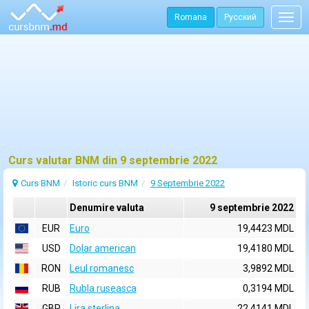
Romana
Русский
Togg
navig
Curs valutar BNM din 9 septembrie 2022
Curs BNM
Istoric curs BNM
9 Septembrie 2022
Denumire valuta
9 septembrie 2022
EUR
Euro
19,4423 MDL
USD
Dolar american
19,4180 MDL
RON
Leul romanesc
3,9892 MDL
RUB
Rubla ruseasca
0,3194 MDL
GBP
Lira sterlina
22,4141 MDL